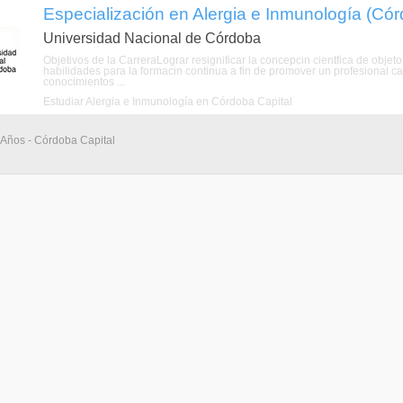
Especialización en Alergia e Inmunología (Có
Universidad Nacional de Córdoba
Objetivos de la CarreraLograr resignificar la concepcin cientfica de objeto
habilidades para la formacin continua a fin de promover un profesional ca
conocimientos ...
Estudiar Alergia e Inmunología en Córdoba Capital
 Años - Córdoba Capital