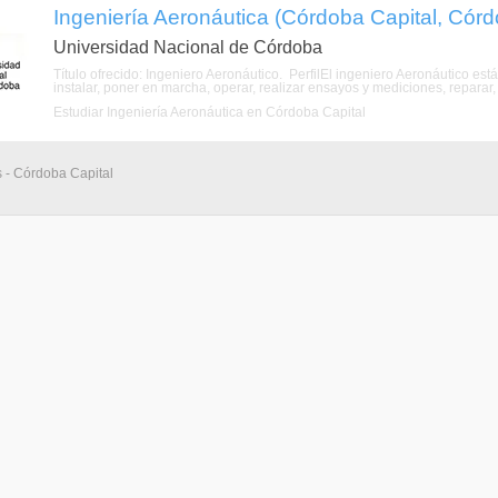
Ingeniería Aeronáutica (Córdoba Capital, Cór
Universidad Nacional de Córdoba
Título ofrecido: Ingeniero Aeronáutico. PerfilEl ingeniero Aeronáutico está c
instalar, poner en marcha, operar, realizar ensayos y mediciones, reparar,
Estudiar Ingeniería Aeronáutica en Córdoba Capital
s - Córdoba Capital