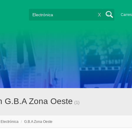
X
Carrer
en G.B.A Zona Oeste
(1)
Electrónica
/
G.B.A Zona Oeste