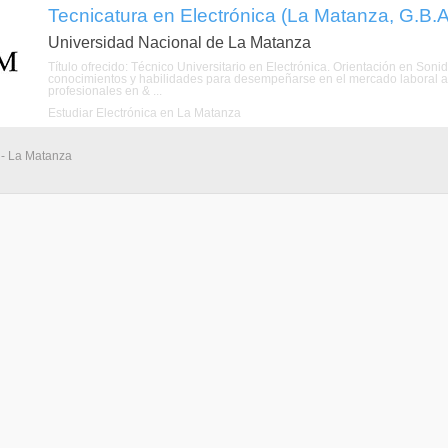
Tecnicatura en Electrónica (La Matanza, G.B.
Universidad Nacional de La Matanza
Título ofrecido: Técnico Universitario en Electrónica. Orientación en Soni
conocimientos y habilidades para desempeñarse en el mercado laboral a
profesionales en & ...
Estudiar Electrónica en La Matanza
 - La Matanza