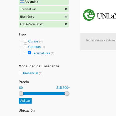
Argentina
Tecnicaturas
Electrónica
G.B.A Zona Oeste
Tipo
Tecnicaturas - 2 Años
Cursos
(4)
Carreras
(1)
Tecnicaturas
(1)
Modalidad de Enseñanza
Presencial
(1)
Precio
$0
$15.500+
Ubicación