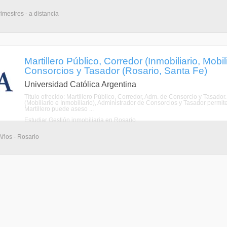
imestres - a distancia
Martillero Público, Corredor (Inmobiliario, Mobil
Consorcios y Tasador (Rosario, Santa Fe)
Universidad Católica Argentina
Título ofrecido: Martillero Público, Corredor, Adm. de Consorcio y Tasado
(Mobiliario e Inmobiliario), Administrador de Consorcios y Tasador permi
Martillero puede aseso ...
Estudiar Gestión inmobiliaria en Rosario
 Años - Rosario