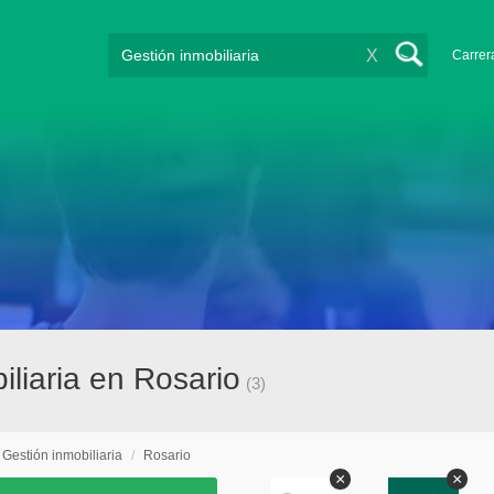
X
Carrer
iliaria en Rosario
(3)
Gestión inmobiliaria
/
Rosario
×
×