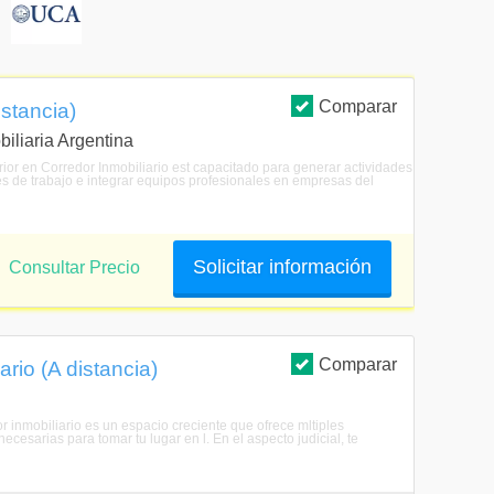
S
Comparar
istancia)
biliaria Argentina
erior en Corredor Inmobiliario est capacitado para generar actividades
es de trabajo e integrar equipos profesionales en empresas del
Solicitar información
Consultar Precio
Comparar
ario (A distancia)
or inmobiliario es un espacio creciente que ofrece mltiples
ecesarias para tomar tu lugar en l. En el aspecto judicial, te