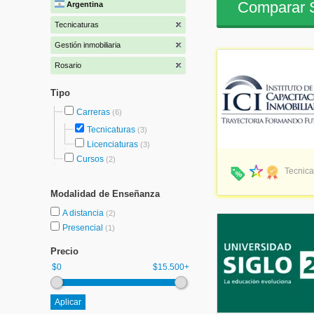
Comparar S
Argentina
Tecnicaturas
Gestión inmobiliaria
Rosario
Tipo
Carreras
(6)
Tecnicaturas
(3)
Licenciaturas
(3)
Cursos
(2)
Tecnica
Modalidad de Enseñanza
A distancia
(2)
Presencial
(1)
Precio
$0
$15.500+