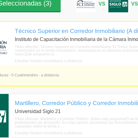
eleccionadas (
3
)
VS
V
Técnico Superior en Corredor Inmobiliario (A d
Instituto de Capacitación Inmobiliaria de la Cámara Inmo
Título ofrecido: Técnico Superior en Corredor Inmobiliario. El Tcnico Sup
comerciales en el sector inmobiliario, desempearse en diversas posicion
rubro.Este programa co ...
Estudiar Gestión inmobiliaria a distancia
turas - 5 Cuatrimestres - a distancia
Martillero, Corredor Público y Corredor Inmobili
Universidad Siglo 21
Título ofrecido: Martillero y Corredor Público. Sobre este programaEl sect
posibilidades de desarrollo. En esta carrera, encontrars las herramientas n
capacitars sobre la venta y ...
Estudiar Gestión inmobiliaria a distancia