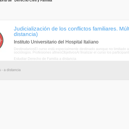
oría de "Derecho Civil y Familia"
Judicialización de los conflictos familiares. Mú
distancia)
Instituto Universitario del Hospital Italiano
DestinatariosEl curso está especialmente destinado aunque no limitado a 
sociólogos. Profesiones afinesObjetivosAl finalizar el curso los participan
Estudiar Derecho de Familia a distancia
 - a distancia