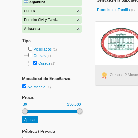
Seleccione la SubCateg
Argentina
Derecho de Familia
(1)
Cursos
Derecho Civil y Familia
A distancia
Tipo
Posgrados
(1)
Cursos
(1)
Cursos
(1)
Cursos - 2 Meses
Modalidad de Enseñanza
A distancia
(1)
Precio
$0
$50.000+
Pública / Privada