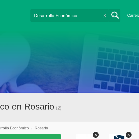
X
Carrer
ico en Rosario
(2)
rrollo Económico
/
Rosario
×
×