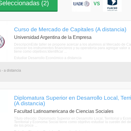
eleccionadas (
2
)
VS
Curso de Mercado de Capitales (A distancia)
Universidad Argentina de la Empresa
DescripcinEste taller se propone acercar a los alumnos al Mercado de C
conocer los instrumentos financieros y su operatoria para agregar valor
tiene como objetivos:Identificar ...
Estudiar Desarrollo Económico a distancia
 - a distancia
Diplomatura Superior en Desarrollo Local, Terr
(A distancia)
Facultad Latinoamericana de Ciencias Sociales
Título ofrecido: Diplomado Superior en Desarrollo Local, Territorial y Ec
Territorial y Economa Social tiene como objetivo estudiar la cuestin del des
de los proce ...