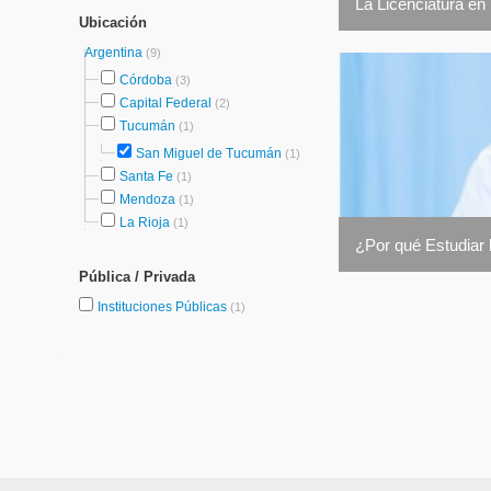
La Licenciatura en
Ubicación
Argentina
(9)
Córdoba
(3)
Capital Federal
(2)
Tucumán
(1)
San Miguel de Tucumán
(1)
Santa Fe
(1)
Mendoza
(1)
La Rioja
(1)
¿Por qué Estudiar 
Pública / Privada
Instituciones Públicas
(1)