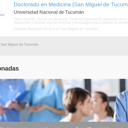
Doctorado en Medicina (San Miguel de Tucu
Universidad Nacional de Tucumán
Título ofrecido: Doctor en Medicina. Perfil del EgresadoEl graduado de l
desarrollar y evaluar marcos teóricos y tecnologías para mejorar la asiste
Estudiar Medicina General en San Miguel de Tucumán
- San Miguel de Tucumán
onadas