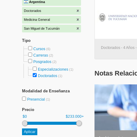
Argentina
Doctorados
Medicina General
San Miguel de Tucumán
Tipo
Doctorados - 4 Años 
Cursos
(6)
Carreras
(2)
Posgrados
(2)
Especializaciones
(1)
Notas Relaci
Doctorados
(1)
Modalidad de Enseñanza
Presencial
(1)
Precio
$0
$233.000+