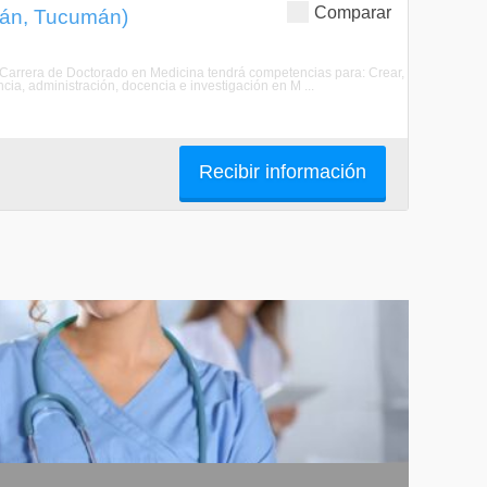
Comparar
mán, Tucumán)
a Carrera de Doctorado en Medicina tendrá competencias para: Crear,
ncia, administración, docencia e investigación en M ...
Recibir información