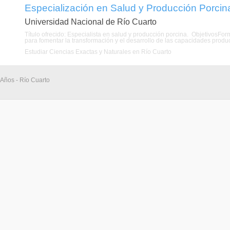
Especialización en Salud y Producción Porcin
Universidad Nacional de Río Cuarto
Título ofrecido: Especialista en salud y producción porcina. ObjetivosFo
para fomentar la transformación y el desarrollo de las capacidades produc
Estudiar Ciencias Exactas y Naturales en Río Cuarto
 Años - Río Cuarto