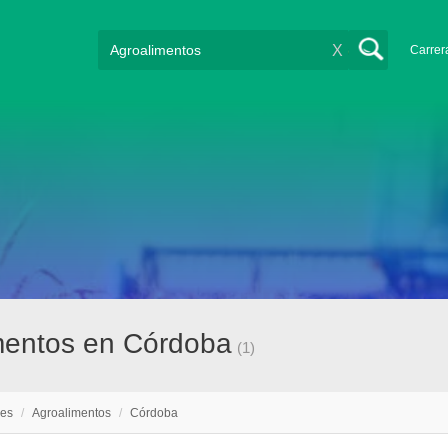
X
Carrer
imentos en Córdoba
(1)
nes
/
Agroalimentos
/
Córdoba