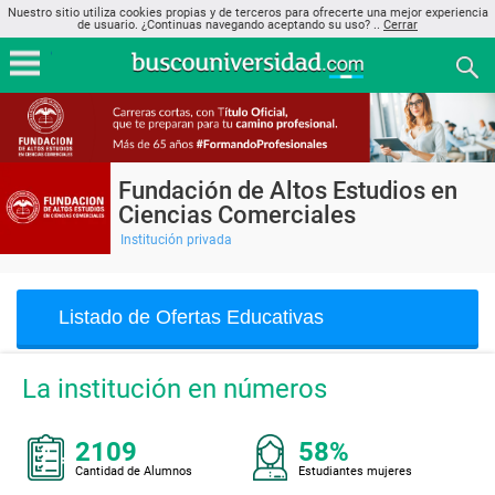
Nuestro sitio utiliza cookies propias y de terceros para ofrecerte una mejor experiencia
de usuario. ¿Continuas navegando aceptando su uso? ..
Cerrar
Fundación de Altos Estudios en
Ciencias Comerciales
Institución privada
Listado de Ofertas Educativas
La institución en números
2109
58%
Cantidad de Alumnos
Estudiantes mujeres