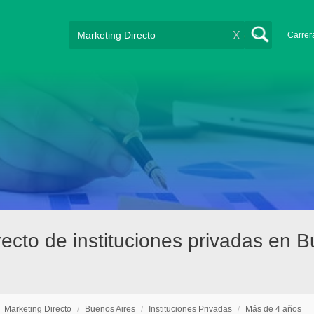
X
Carrer
recto de instituciones privadas en 
/
Marketing Directo
/
Buenos Aires
/
Instituciones Privadas
/
Más de 4 años