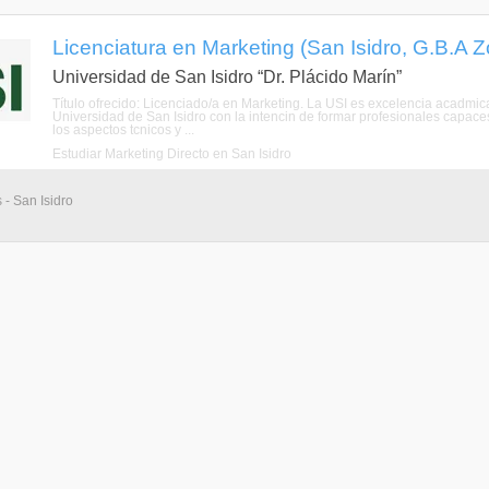
Licenciatura en Marketing (San Isidro, G.B.A 
Universidad de San Isidro “Dr. Plácido Marín”
Título ofrecido: Licenciado/a en Marketing. La USI es excelencia acadmic
Universidad de San Isidro con la intencin de formar profesionales capaces 
los aspectos tcnicos y ...
Estudiar Marketing Directo en San Isidro
 - San Isidro