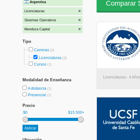
Comparar S
Argentina
Licenciaturas
Sistemas Operativos
Mendoza Capital
Tipo
Carreras
(2)
Licenciaturas
(2)
Cursos
(1)
Licenciaturas - 4 Año
Modalidad de Enseñanza
A distancia
(1)
Presencial
(1)
Precio
$0
$15.500+
Ubicación