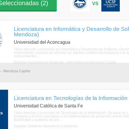
eleccionadas (
2
)
VS
Licenciatura en Informática y Desarrollo de S
Mendoza)
Universidad del Aconcagua
Título ofrecido: Licenciado en Informática y Desarrollo de Software. Desc
especialistas capaces de afrontar los rápidos cambios tecnológicos y la a
conocimientos ...
Estudiar Ingeniería en Sistemas - Informática en Mendoza Capital
s - Mendoza Capital
Licenciatura en Tecnologías de la Información 
Universidad Católica de Santa Fe
Título ofrecido: Licenciado en Tecnología de la Información. Qu hace un 
humanos y tcnicos asociados a la implementacin de proyectos donde inter
factibilidad y auditoria de pro ...
Estudiar Sistemas Operativos a distancia