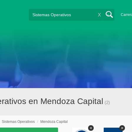
X
Carrer
erativos en Mendoza Capital
(2)
/
Sistemas Operativos
/
Mendoza Capital
×
×