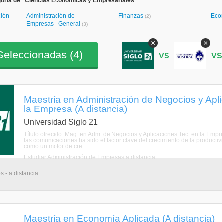
goría de "Ciencias Económicas y Empresariales"
ción
Administración de
Finanzas
Eco
(2)
Empresas - General
(3)
×
×
eleccionadas (
4
)
VS
V
Maestría en Administración de Negocios y Apl
la Empresa (A distancia)
Universidad Siglo 21
Título ofrecido: Mag. en Adm. de Negocios y Aplicaciones Tec. en la Empr
las comunicaciones ha sido el factor clave del crecimiento de la productiv
como un motor de cre ...
Estudiar Administración de Empresas a distancia
s - a distancia
Maestría en Economía Aplicada (A distancia)