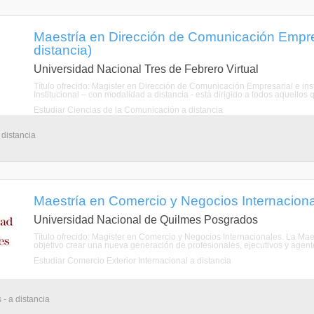
Maestría en Dirección de Comunicación Empresa
distancia)
Universidad Nacional Tres de Febrero Virtual
Título ofrecido: Magister en Dirección de Comunicación Empresarial e in
Institucional – con modalidad a distancia - está dirigido a todos aquellos qu
Estudiar Ciencias de la Comunicación a distancia
 distancia
Maestría en Comercio y Negocios Internacional
Universidad Nacional de Quilmes Posgrados
Título ofrecido: Magister en Comercio y Negocios Internacionales. La Mae
objetivo crear una nueva generación de profesionales, ejecutivos y agen
Estudiar Comercio Exterior Internacional a distancia
 - a distancia