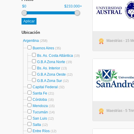
$0
$233.000+
Ubicación
Argentina
Maestrías - 15 M
(258)
Buenos Aires
(35)
Bs. As. Costa Atlántica
(19)
G.B.A Zona Norte
(19)
Bs. As. Interior
(13)
G.B.A Zona Oeste
(12)
G.B.A Zona Sur
(12)
Capital Federal
(32)
Santa Fe
(21)
Córdoba
(16)
Mendoza
(15)
Maestrías - 5 Tri
Tucumán
(14)
San Luis
(12)
Salta
(12)
Entre Ríos
(12)