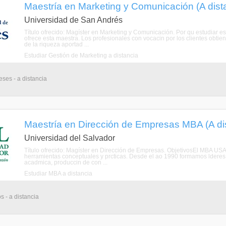
Maestría en Marketing y Comunicación (A dist
Universidad de San Andrés
Título ofrecido: Magíster en Marketing y Comunicación. Por qu estudiar
ofrece esta maestra. Los profesionales con vocacin por los clientes obtien
de la riqueza aportad ...
Estudiar Gestión de Marketing a distancia
eses - a distancia
Maestría en Dirección de Empresas MBA (A di
Universidad del Salvador
Título ofrecido: Magíster en Dirección de Empresas. ObjetivosEl MBA USA
herramientas conceptuales y prcticas. Desde el ao 1990 formamos lderes 
acadmica, produccin de con ...
Estudiar MBA a distancia
s - a distancia