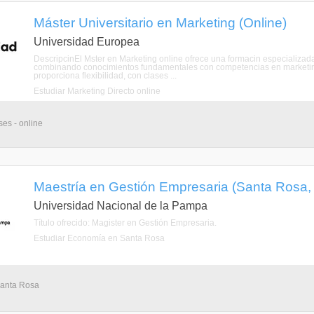
Máster Universitario en Marketing (Online)
Universidad Europea
DescripcinEl Mster en Marketing online ofrece una formacin especializad
combinando conocimientos fundamentales con competencias en marketing 
proporciona flexibilidad, con clases ...
Estudiar Marketing Directo online
ses - online
Maestría en Gestión Empresaria (Santa Rosa
Universidad Nacional de la Pampa
Título ofrecido: Magister en Gestión Empresaria.
Estudiar Economía en Santa Rosa
Santa Rosa