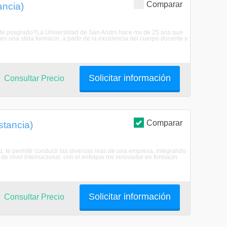
Comparar
ancia)
 este posgrado?La Universidad de San Andrs hace ms de 25 aos que
en una slida formacin, a partir de la excelencia del cuerpo docente y
Solicitar información
Consultar Precio
Comparar
stancia)
L te permitir conducir las diversas reas de una empresa, integrando
de nivel internacional, con el enfoque ms innovador en formacin
Solicitar información
Consultar Precio