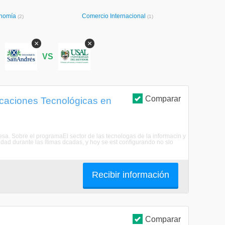
nomía
Comercio Internacional
(2)
(1)
×
×
S
VS
Comparar
icaciones Tecnológicas en
esa. Sobre el programaEl sector de las tecnologas de la informacin y
idad durante las ltimas dcadas, y hoy se est configurando no slo
Recibir información
Comparar