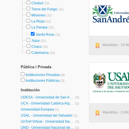
Chubut
(12)
Tierra del Fuego
(11)
Misiones
(11)
La Rioja
(11)
La Pampa
(11)
Santa Rosa
(11)
Jujuy
(11)
Maestrías - 15 M
Chaco
(11)
Catamarca
(11)
Pública / Privada
Instituciones Privadas
(8)
Instituciones Públicas
(3)
Institución
UDESA - Universidad de San Andrés
(2)
UCA - Universidad Católica Argentina
(2)
Universidad Europea
(1)
Maestrías - 2 Año
USAL - Universidad del Salvador
(1)
UnTref Virtual - Universidad Nacional Tres de Febrero Virtual
(1)
UNQ - Universidad Nacional de Quilmes Posgrados
(1)