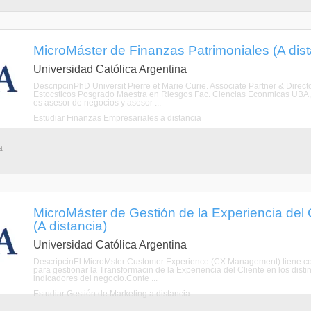
MicroMáster de Finanzas Patrimoniales (A dist
Universidad Católica Argentina
DescripcinPhD Universit Pierre et Marie Curie. Associate Partner & Direct
Estocsticos Posgrado Maestra en Riesgos Fac. Ciencias Econmicas UBA, 
es asesor de negocios y asesor ...
Estudiar Finanzas Empresariales a distancia
a
MicroMáster de Gestión de la Experiencia del
(A distancia)
Universidad Católica Argentina
DescripcinEl MicroMster Customer Experience (CX Management) tiene como
para gestionar la Transformacin de la Experiencia del Cliente en los disti
indicadores del negocio.Conte ...
Estudiar Gestión de Marketing a distancia