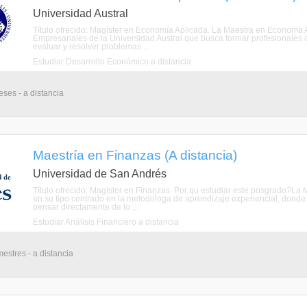
Universidad Austral
Título ofrecido: Magíster en Economía Aplicada. La Maestra en Economa 
Empresariales de la Universidad Austral que busca formar profesionales 
evaluar y resolver problemas ...
Estudiar Desarrollo Económico a distancia
eses - a distancia
Maestría en Finanzas (A distancia)
Universidad de San Andrés
Título ofrecido: Magíster en Finanzas. Por qu estudiar este posgrado?La
en su tipo centrado en la metodologa de aprendizaje experiencial, donde
pensar directamente de lo ...
Estudiar Análisis Financiero a distancia
mestres - a distancia