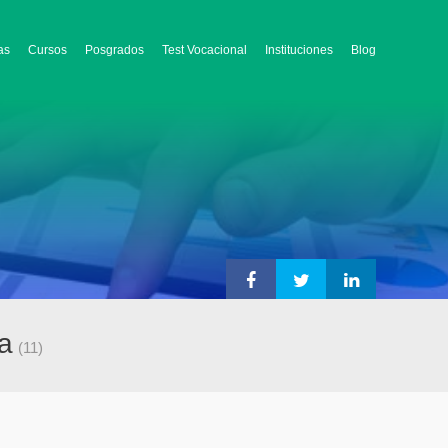
as
Cursos
Posgrados
Test Vocacional
Instituciones
Blog
a
(11)