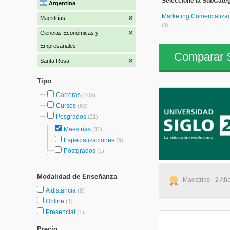
Seleccione la SubCate
Argentina
Marketing Comercializa
Maestrías
(3)
Ciencias Económicas y
Empresariales
Comparar S
Santa Rosa
Tipo
Carreras
(108)
Cursos
(63)
Posgrados
(21)
Maestrías
(11)
Especializaciones
(9)
Postgrados
(1)
Modalidad de Enseñanza
Maestrías - 2 Año
A distancia
(9)
Online
(1)
Presencial
(1)
Precio