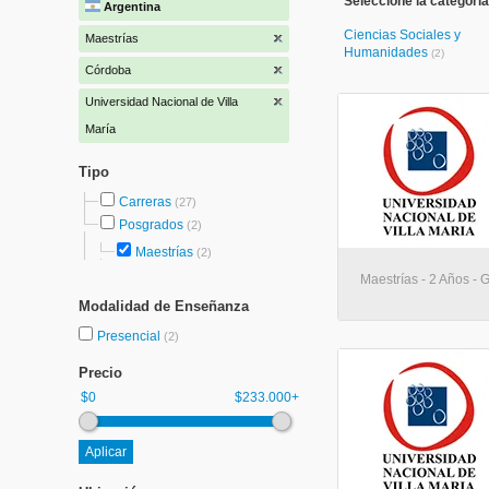
Seleccione la categoría
Argentina
Ciencias Sociales y
Maestrías
Humanidades
(2)
Córdoba
Universidad Nacional de Villa
María
Tipo
Carreras
(27)
Posgrados
(2)
Maestrías
(2)
Maestrías - 2 Años - 
Modalidad de Enseñanza
Presencial
(2)
Precio
$0
$233.000+