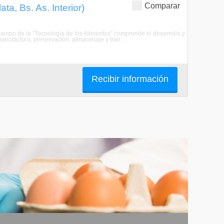
Comparar
ta, Bs. As. Interior)
 campo de la "Tecnología de los Alimentos" comprende el desarrollo y
anufactura, preservación, almacenaje y tran ...
Recibir información