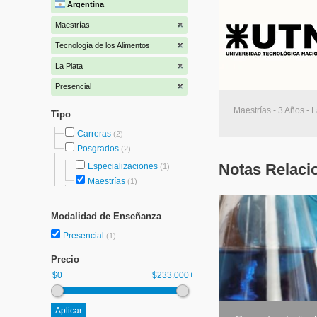
Argentina
Maestrías
Tecnología de los Alimentos
La Plata
Presencial
Maestrías - 3 Años - L
Tipo
Carreras
(2)
Posgrados
(2)
Notas Relaci
Especializaciones
(1)
Maestrías
(1)
Modalidad de Enseñanza
Presencial
(1)
Precio
$0
$233.000+