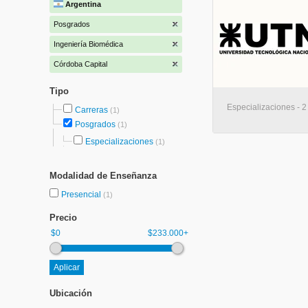
Argentina
Posgrados
Ingeniería Biomédica
Córdoba Capital
Tipo
Especializaciones - 2
Carreras
(1)
Posgrados
(1)
Especializaciones
(1)
Modalidad de Enseñanza
Presencial
(1)
Precio
$0
$233.000+
Ubicación