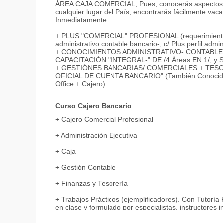
ÁREA CAJA COMERCIAL, Pues, conocerás aspectos co
cualquier lugar del País, encontrarás fácilmente vac
Inmediatamente.
+ PLUS "COMERCIAL" PROFESIONAL (requerimientos “e
administrativo contable bancario-, c/ Plus perfil admin
+ CONOCIMIENTOS ADMINISTRATIVO- CONTABLES
CAPACITACIÓN "INTEGRAL-" DE /4 Áreas EN 1/, y S
+ GESTIÓNES BANCARIAS/ COMERCIALES + TESO
OFICIAL DE CUENTA BANCARIO" (También Conocido co
Office + Cajero)
Curso Cajero Bancario
+ Cajero Comercial Profesional
+ Administración Ejecutiva
+ Caja
+ Gestión Contable
+ Finanzas y Tesorería
+ Trabajos Prácticos (ejemplificadores). Con Tutoría
en clase y formulado por especialistas, instructores 