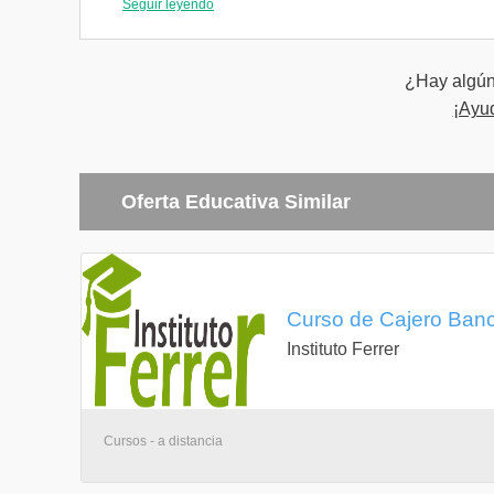
+ Office Excel
Seguir leyendo
+ Sistema Maxirest
1 EVALUACIÓN FINAL: trabajo final integrador.
¿Hay algún 
¡Ayu
Oferta Educativa Similar
Curso de Cajero Banca
Instituto Ferrer
Cursos - a distancia