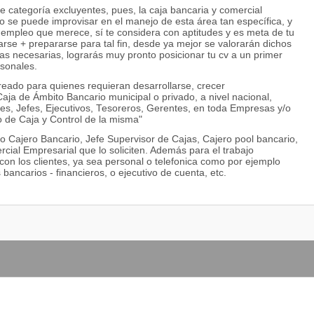
e categoría excluyentes, pues, la caja bancaria y comercial
 se puede improvisar en el manejo de esta área tan específica, y
 empleo que merece, sí te considera con aptitudes y es meta de tu
arse + prepararse para tal fin, desde ya mejor se valorarán dichos
as necesarias, lograrás muy pronto posicionar tu cv a un primer
rsonales.
creado para quienes requieran desarrollarse, crecer
aja de Ámbito Bancario municipal o privado, a nivel nacional,
res, Jefes, Ejecutivos, Tesoreros, Gerentes, en toda Empresas y/o
 de Caja y Control de la misma"
o Cajero Bancario, Jefe Supervisor de Cajas, Cajero pool bancario,
ial Empresarial que lo soliciten. Además para el trabajo
 con los clientes, ya sea personal o telefonica como por ejemplo
bancarios - financieros, o ejecutivo de cuenta, etc.