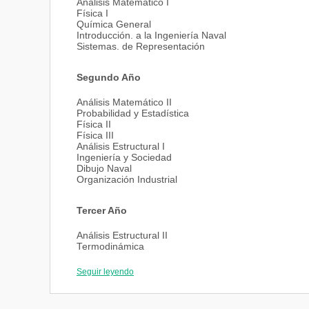
Análisis Matemático I
Física I
Química General
Introducción. a la Ingeniería Naval
Sistemas. de Representación
Segundo Año
Análisis Matemático II
Probabilidad y Estadística
Física II
Física III
Análisis Estructural I
Ingeniería y Sociedad
Dibujo Naval
Organización Industrial
Tercer Año
Análisis Estructural II
Termodinámica
Mecánica Racional
Legislación
Seguir leyendo
Teoría del Buque I
Matemática Aplicada a la Ingeniería I.
Electrotecnia y Máquinas Eléctricas