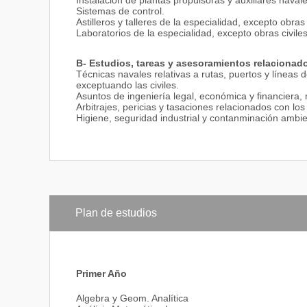
Instalación de plantas propulsoras y auxiliares navale
Sistemas de control.
Astilleros y talleres de la especialidad, excepto obras 
Laboratorios de la especialidad, excepto obras civiles
B- Estudios, tareas y asesoramientos relacionad
Técnicas navales relativas a rutas, puertos y líneas 
exceptuando las civiles.
Asuntos de ingeniería legal, económica y financiera, 
Arbitrajes, pericias y tasaciones relacionados con los 
Higiene, seguridad industrial y contanminación ambien
Plan de estudios
Primer Año
Algebra y Geom. Analítica