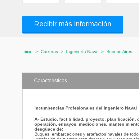
Recibir más información
Inicio
>
Carreras
>
Ingeniería Naval
>
Buenos Aires
-
Características
Incumbencias Profesionales del Ingeniero Naval
A- Estudio, factibilidad, proyecto, planificación,
operación, ensayos, mediociones, mantenimiento,
desgüace de:
Buques, embarcaciones y artefactos navales de todo 