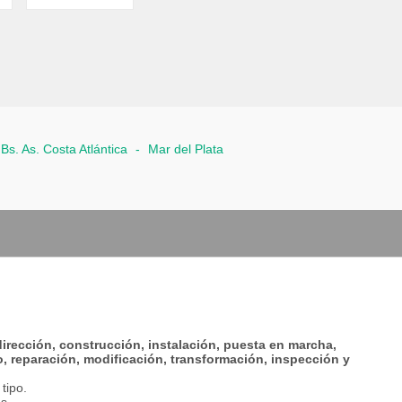
Bs. As. Costa Atlántica
-
Mar del Plata
 dirección, construcción, instalación, puesta en marcha,
 reparación, modificación, transformación, inspección y
tipo.