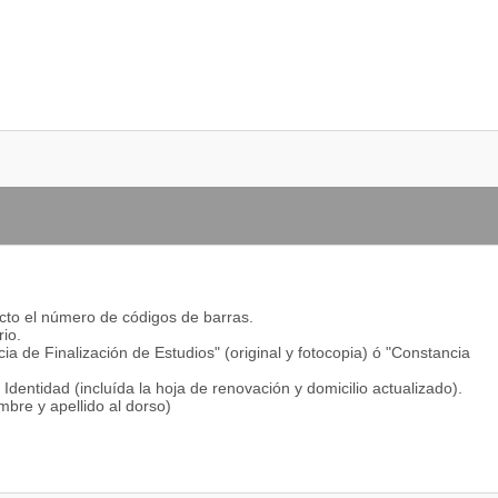
ecto el número de códigos de barras.
rio.
cia de Finalización de Estudios" (original y fotocopia) ó "Constancia
dentidad (incluída la hoja de renovación y domicilio actualizado).
mbre y apellido al dorso)
anización
ONAL BARILOCHE se puede cursar -optativarnente el primer