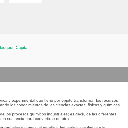
Neuquén Capital
eórica y experimental que tiene por objeto transformar los recursos
cando los conocimientos de las ciencias exactas, físicas y químicas.
e los procesos químicos industriales; es decir, de las diferentes
na sustancia para convertirse en otra.
roquímica del gas y el petróleo, industrias vinculadas a la