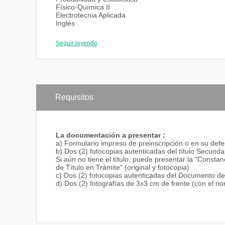
Físico-Química II
Electrotecnia Aplicada
Inglés
Físico-Química III
Química Orgánica I
Seguir leyendo
Fundamentos de Ingeniería Química
Cuarto Año
Economía
Química Orgánica II
Operaciones Unitarias I
Requisitos
Optativa I
Operaciones Unitarias II
Ingeniería de las Reacciones Químicas I
Materiales para Ingeniería Química I
La documentación a presentar :
Optativa II
a) Formulario impreso de preinscripción o en su def
b) Dos (2) fotocopias autenticadas del título Secunda
Si aún no tiene el título, puede presentar la "Constan
Quinto Año
de Título en Trámite" (original y fotocopia)
Dinámica y Control de Procesos
c) Dos (2) fotocopias autenticadas del Documento de I
Ingeniería de las Reacciones Químicas II
d) Dos (2) fotografías de 3x3 cm de frente (con el no
Optativa III
Proyecto Integrador Profesional
Seguridad Ambiental y del Trabajo y Legislación Org
NOTA:
En la Sede del CENTRO UNIVERSITARIO REGI