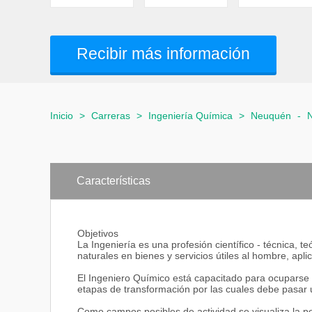
Recibir más información
Inicio
>
Carreras
>
Ingeniería Química
>
Neuquén
-
Características
Objetivos
La Ingeniería es una profesión científico - técnica, t
naturales en bienes y servicios útiles al hombre, apli
El Ingeniero Químico está capacitado para ocuparse d
etapas de transformación por las cuales debe pasar u
Como campos posibles de actividad se visualiza la pet