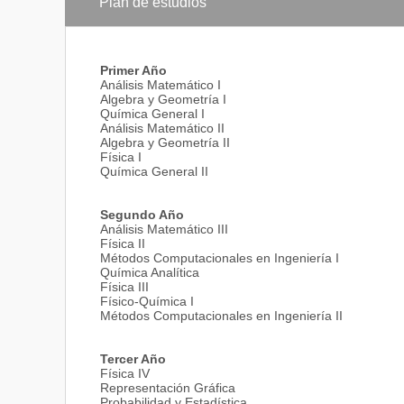
Plan de estudios
Primer Año
Análisis Matemático I
Algebra y Geometría I
Química General I
Análisis Matemático II
Algebra y Geometría II
Física I
Química General II
Segundo Año
Análisis Matemático III
Física II
Métodos Computacionales en Ingeniería I
Química Analítica
Física III
Físico-Química I
Métodos Computacionales en Ingeniería II
Tercer Año
Física IV
Representación Gráfica
Probabilidad y Estadística