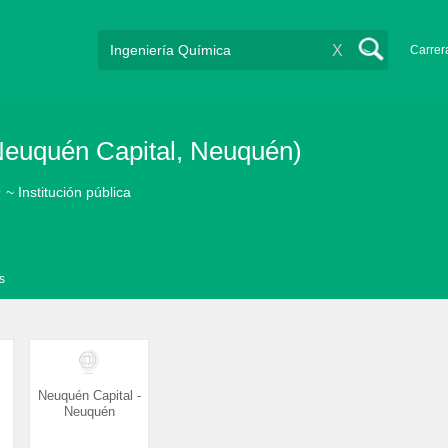
X
Carrer
Neuquén Capital, Neuquén)
e
~ Institución pública
s
Neuquén Capital -
Neuquén