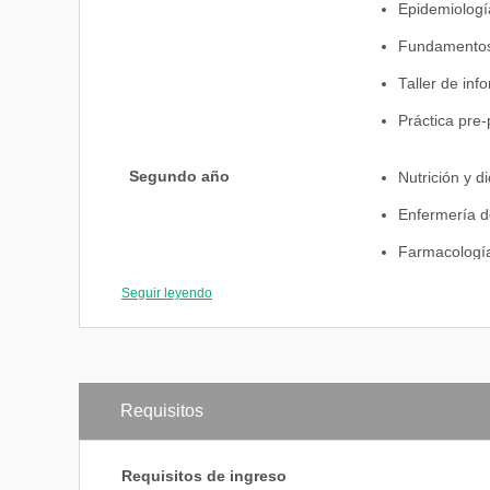
Epidemiologí
Fundamentos 
Taller de info
Práctica pre-
Segundo año
Nutrición y d
Enfermería de
Farmacologí
Práctica pre 
Seguir leyendo
Psicología
Enfermería e
Enfermería ma
Requisitos
Práctica pre p
Práctica pre 
Requisitos de ingreso