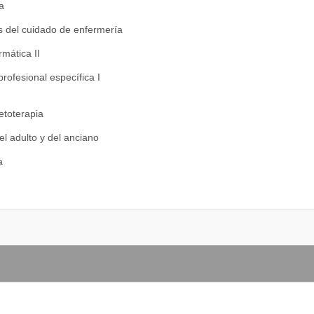
a
del cuidado de enfermería
rmática II
profesional específica I
ietoterapia
l adulto y del anciano
a
profesional específica II
n Salud mental
terno infantil
rofesional específica III
profesional específica IV