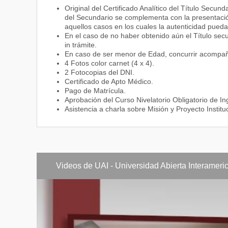
Original del Certificado Analítico del Título Secunda
del Secundario se complementa con la presentación
Tercer año
Enfermería de
aquellos casos en los cuales la autenticidad pueda 
En el caso de no haber obtenido aún el Título secu
Gestión de se
in trámite.
En caso de ser menor de Edad, concurrir acompañad
Filosofía
4 Fotos color carnet (4 x 4).
Optativa
2 Fotocopias del DNI.
Certificado de Apto Médico.
Enfermería en
Pago de Matrícula.
Aprobación del Curso Nivelatorio Obligatorio de In
Práctica pre 
Asistencia a charla sobre Misión y Proyecto Institu
Ética y deont
Introducción 
Antropología
Videos de UAI - Universidad Abierta Interameri
Optativa
Práctica inte
Cuarto año
Sociología