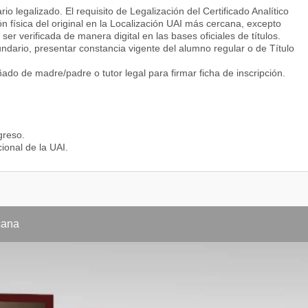
rio legalizado. El requisito de Legalización del Certificado Analítico
 física del original en la Localización UAI más cercana, excepto
l niño y el adolescente
ser verificada de manera digital en las bases oficiales de títulos.
ndario, presentar constancia vigente del alumno regular o de Título
rvicios de salud
o de madre/padre o tutor legal para firmar ficha de inscripción.
 salud colectiva y comunitaria I
greso.
profesional específica V
cional de la UAI.
ología profesional
a la investigación en enfermería
cana
grada I