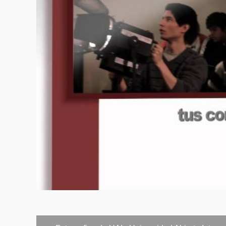
Educación en
Epistemologí
Enfermería en
Enfermería en
Enfermería en
Sociología ap
Metodología d
Práctica pre 
Quinto año
Taller de trab
Gestión de s
Enfermería en
Práctica pre 
Taller de traba