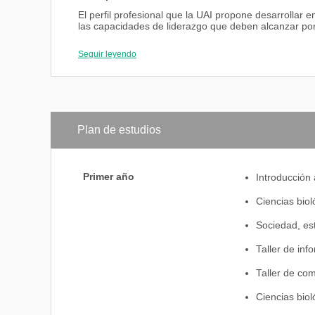
El perfil profesional que la UAI propone desarrollar 
las capacidades de liderazgo que deben alcanzar por
distintos sectores en los que les corresponde interv
Seguir leyendo
Inserción Laboral
La inserción laboral del Licenciado en Enfermería en
formación para el desempeño en distintas áreas y aspe
Una formación que abarque las necesidades de cada u
las diferentes culturas, permite que el futuro profesi
Plan de estudios
se insertará y con la posibilidad de actuar en áreas
asistenciales y de rehabilitación, cumpliendo funcione
Primer año
Introducción 
Ciencias biol
Sociedad, es
Taller de info
Taller de com
Ciencias biol