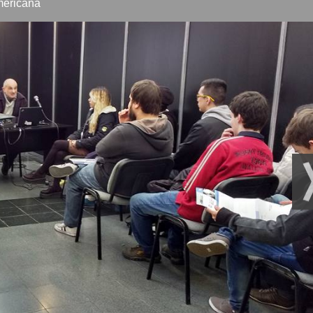
americana
sarrollo profesional
rvicios de enfermería hospitalarios
grada II