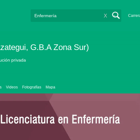
X
Carrer
azategui, G.B.A Zona Sur)
tución privada
s
Videos
Fotografías
Mapa