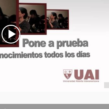
 enfermería
a del cuidado
 salud colectiva II
 cuidados críticos pediátrico
 cuidados críticos adultos
licada
e la investigación
profesional específica VI
ajo final I
ervicios de enfermería comunitaria
 Salud colectiva y comunitaria III
profesional específica VII
jo final II