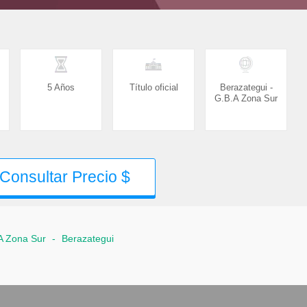
5 Años
Título oficial
Berazategui -
G.B.A Zona Sur
Consultar Precio $
A Zona Sur
-
Berazategui