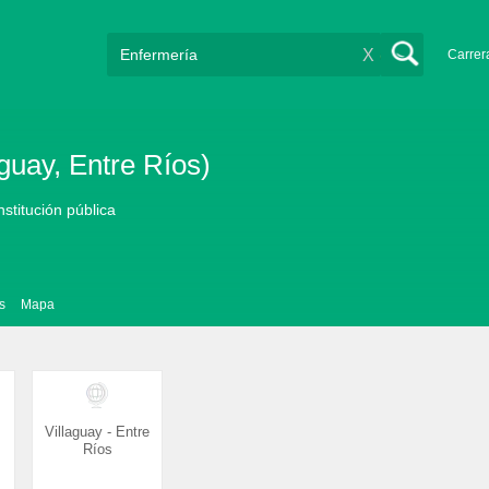
X
Carrer
guay, Entre Ríos)
nstitución pública
s
Mapa
Villaguay - Entre
Ríos