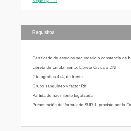
Seguir leyendo
Enfermería
Psiquiátrica
Enfermería del Adulto y Anciano
Inglés
Práctica Profesional
Requisitos
Título: Enfermero universitario
Certificado de estudios secundario o constancia de h
Cuarto Año
Libreta de Enrolamiento, Libreta Cívica o DNI
Enfermería en Cuidados Críticos
2 fotografías 4x4, de frente
Metodología de la Investigación I
Seminarios de Enfermería
Grupo sanguíneo y factor Rh
Gestión de Servicios en Enfermería hospitalarios y c
Epidemiología
Partida de nacimiento legalizada
Presentación del formulario SUR 1, provisto por la F
Quinto Año
Educación y Ciencias de la Salud
Perspectivas y Tendencias de la Enfermería
Informática Aplicada