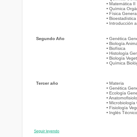
• Matemática II
• Química Orgá
• Física Genera
• Bioestadístic
• Introducción 
Segundo Año
• Genética Gene
• Biología Anima
• Biofísica
• Histología Ge
• Biología Veget
• Química Bioló
Tercer año
• Materia
• Genética Gene
• Ecología Gene
• Anatomofisiol
• Microbiología
• Fisiología Veg
• Inglés Técnic
Seguir leyendo
Cuarto Año
• Embriología G