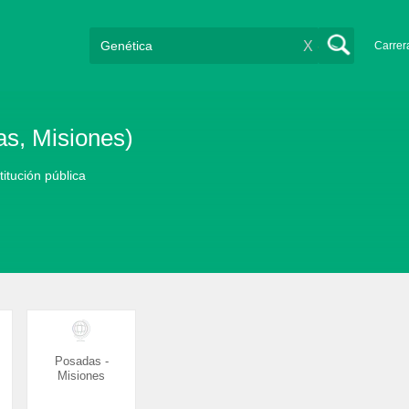
X
Carrer
as, Misiones)
titución pública
Posadas -
Misiones