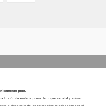
cnicamente para:
producción de materia prima de origen vegetal y animal.
ante el desarrollo de las actividades relacionadas con el