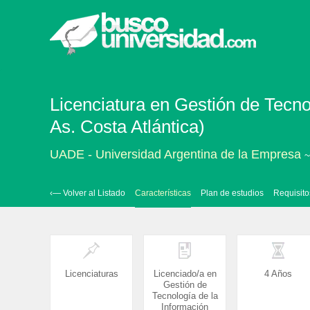
Licenciatura en Gestión de Tecno
As. Costa Atlántica)
UADE - Universidad Argentina de la Empresa
~
‹— Volver al Listado
Características
Plan de estudios
Requisito
Licenciaturas
Licenciado/a en
4 Años
Gestión de
Tecnología de la
Información