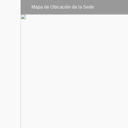
EXAMEN DE
Mapa de Ubicación de la Sede
SEMINARIO
INGENIERÍA 
EVALUACIÓ
ESTADÍSTIC
Cuarto Año
DESARROLLO
SEGURIDAD
CIENCIA DE
TENDENCIA
DESARROLLO
TECNOLOGÍ
NEGOCIOS 