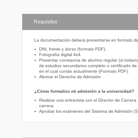
FUNDAMENT
GESTIÓN D
Requisitos
GESTIÓN D
DISEÑO Y A
La documentación deberá presentarse en formato digi
DIRECCIÓN
DNI, frente y dorso (formato PDF).
Fotografía digital 4x4.
INGENIERÍA
Presentar constancia de alumno regular (si todavía
INGENIERÍA
de estudios secundarios completo o certificado de t
en el cual cursás actualmente (Formato PDF).
LIDERAZGO
Abonar el Derecho de Admisión.
¿Cómo formalizo mi admisión a la universidad?
Tercer Año
Realizar una entrevista con el Director de Carrera
APLICACION
carrera.
Aprobar los exámenes del Sistema de Admisión (S
PROCESO D
SEGURIDAD 
PROBABILID