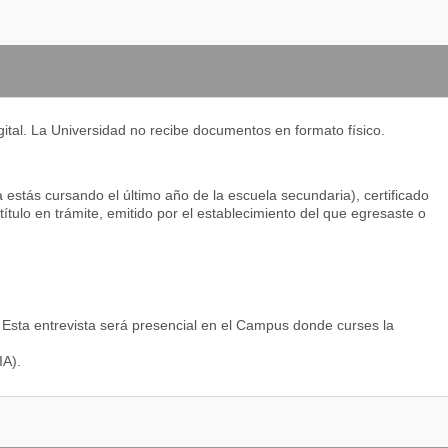
OS DE ECONOMÍA
E PERSONAS EN ORGANIZACIONES DE TECNOLOGÍA
E PERSONAS EN ORGANIZACIONES DE TECNOLOGÍA
NÁLISIS DE ALGORITMOS
tal. La Universidad no recibe documentos en formato físico.
 DE PROYECTOS DE TECNOLOGÍA
 DE DATOS I
 estás cursando el último año de la escuela secundaria), certificado
 DE SOFTWARE
ítulo en trámite, emitido por el establecimiento del que egresaste o
 Y NEGOCIACIÓN
. Esta entrevista será presencial en el Campus donde curses la
ES INTERACTIVAS
IA).
E DESARROLLO DE SOFTWARE
E INTEGRIDAD DE LA INFORMACIÓN
AD Y ESTADÍSTICA