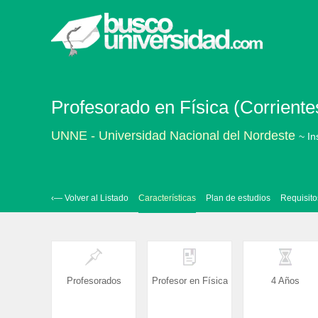
Profesorado en Física (Corrientes
UNNE - Universidad Nacional del Nordeste
~ In
‹— Volver al Listado
Características
Plan de estudios
Requisito
Profesorados
Profesor en Física
4 Años