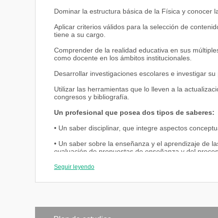
Dominar la estructura básica de la Física y conocer l
Aplicar criterios válidos para la selección de conte
tiene a su cargo.
Comprender de la realidad educativa en sus múltiples
como docente en los ámbitos institucionales.
Desarrollar investigaciones escolares e investigar su
Utilizar las herramientas que lo lleven a la actualiza
congresos y bibliografía.
Un profesional que posea dos tipos de saberes:
• Un saber disciplinar, que integre aspectos conceptu
• Un saber sobre la enseñanza y el aprendizaje de las 
evaluación de propuestas de enseñanza y del proceso
Seguir leyendo
Alcances del Título
- Realizar la enseñanza de la especialidad en todos l
distancia.
- Coordinar ciclos del sistema educativo- EGB -Polim