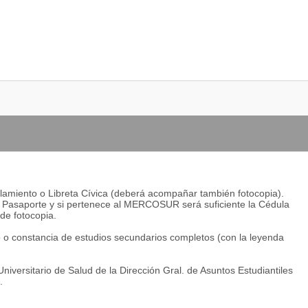
encial y a distancia.
stas especialidades en instituciones educativas estatales y
icas y estrategias de la enseñanza de la Física y de las Ciencias
ción de proyectos educativos e investigación educativa.
tituciones educativas, definiendo el perfil de los recursos
y formación.
s de formación para profesionales de otras disciplinas propiciando
lamiento o Libreta Cívica (deberá acompañar también fotocopia).
á Pasaporte y si pertenece al MERCOSUR será suficiente la Cédula
e fotocopia.
do o constancia de estudios secundarios completos (con la leyenda
niversitario de Salud de la Dirección Gral. de Asuntos Estudiantiles
.