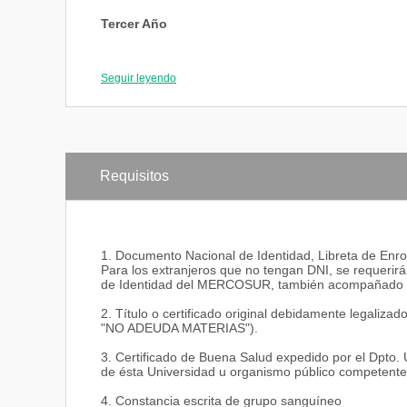
niveles del Sistema Educativo formal y no formal, pres
Tercer Año
Asesoramiento pedagógico, profesional y técnico en e
privadas.
Química general.
Electricidad y Magnetismo
Seguir leyendo
Guiar a las organizaciones educativas sobre las polít
Laboratorio Electricidad y Magnetismo.
Naturales.
Óptica y sonido.
Laboratorio de Óptica y sonido.
Planificación, realización y control de la implementa
Didáctica.
Instrumentación y Mediciones electrónicas.
Organización del Área de Ciencias Naturales en las ins
humanos necesarios y contribuyendo a su selección 
Requisitos
Cuarto Año
Participación en la elaboración de planes y programa
y participando de acciones interdisciplinarias.
Física Experimental I.
Didáctica de la Física y práctica de residencia.
1. Documento Nacional de Identidad, Libreta de Enro
Astronomía.
Para los extranjeros que no tengan DNI, se requerir
Técnicas Nucleares.
de Identidad del MERCOSUR, también acompañado d
Física General y biológica.
Física de los procesos biológicos.
2. Título o certificado original debidamente legaliza
Didáctica de la Física y práctica de residencia.
"NO ADEUDA MATERIAS").
Epistemología y Metod. de la Investigación.
Taller de Tecnología Educativa.
3. Certificado de Buena Salud expedido por el Dpto. U
de ésta Universidad u organismo público competente
4. Constancia escrita de grupo sanguíneo