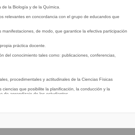
a de la Biología y de la Química.
nidos relevantes en concordancia con el grupo de educandos que
 manifestaciones, de modo, que garantice la efectiva participación
 propia práctica docente.
ción del conocimiento tales como: publicaciones, conferencias,
ales, procedimentales y actitudinales de la Ciencias Físicas
ciencias que posibilite la planificación, la conducción y la
 de aprendizaje de los estudiantes.
os niveles del Sistema Educativo, formal y no formal, presencial y a
odal- Superior.