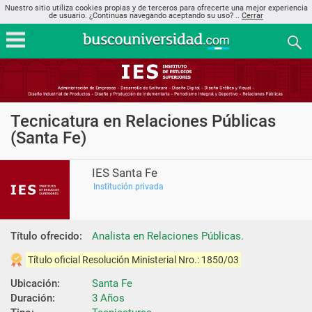
Nuestro sitio utiliza cookies propias y de terceros para ofrecerte una mejor experiencia
de usuario. ¿Continuas navegando aceptando su uso? ..
Cerrar
Tecnicatura en Relaciones Públicas
(Santa Fe)
IES Santa Fe
Institución privada
Título ofrecido:
Analista en Relaciones Públicas.
Título oficial Resolución Ministerial Nro.: 1850/03
Ubicación:
Santa Fe
Duración:
3 Años