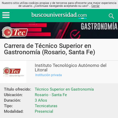
Nuestro sitio utiliza cookies propias y de terceros para ofrecerte una mejor experiencia
de usuario. ¿Continuas navegando aceptando su uso? ..
Cerrar
Carrera de Técnico Superior en
Gastronomía (Rosario, Santa Fe)
Instituto Tecnológico Autónomo del
Litoral
Institución privada
Título ofrecido:
Técnico Superior en Gastronomía
Ubicación:
Rosario - Santa Fe
Duración:
3 Años
Tipo:
Tecnicaturas
Modalidad:
Presencial