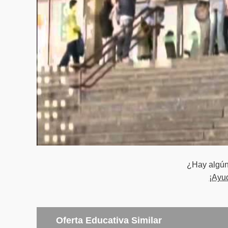
Competencias para las que habilita el título
El título de Técnico en Turismo Rural capacita y habil
Formular y ejecutar proyectos públicos y privados de 
de uso de los recursos naturales.
Gerenciar proyectos a partir de la planificación terri
ecológica.
Organizar actividades vinculadas al Turismo Rural.
¿Hay algún 
¡Ayu
Oferta Educativa Similar