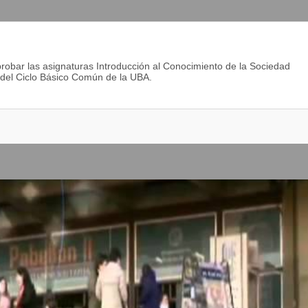
astronomía, observación de aves y fauna, cabalgatas, trekking,
etc.
probar las asignaturas Introducción al Conocimiento de la Sociedad
, del Ciclo Básico Común de la UBA.
ral es un profesional preparado para desempeñarse con solvencia y
rismo Rural. Para ello:
territorio en función del ejercicio de su actividad, a fin de
pias de su incumbencia,
 derecho público y privado para cumplir con las tareas de
l y de acuerdo con las relaciones económicas vigentes,
formulación y evaluación de los proyectos públicos y privados de
do de los recursos, haciéndolos sustentables en el tiempo,
ropias de la organización y ejecución de actividades
 en su ámbito de intervención profesional,
 y demás aspectos vinculados a la promoción y difusión de
a los valores y bienes morales que se hallan presentes en la
enciones los criterios de sustentabilidad económica, social y