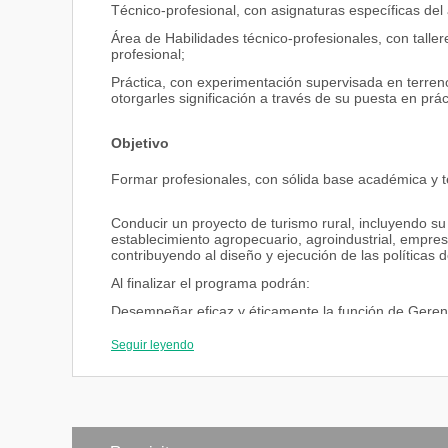
Técnico-profesional, con asignaturas específicas de
Área de Habilidades técnico-profesionales, con taller
profesional;
Práctica, con experimentación supervisada en terreno 
otorgarles significación a través de su puesta en prác
Objetivo
Formar profesionales, con sólida base académica y 
Conducir un proyecto de turismo rural, incluyendo su
establecimiento agropecuario, agroindustrial, empres
contribuyendo al diseño y ejecución de las políticas de
Al finalizar el programa podrán:
Desempeñar eficaz y éticamente la función de Geren
Gestionar, administrar y planificar negocios referido
Seguir leyendo
empresas y en el territorio;
Diseñar e implementar proyectos de turismo rural en l
sustentabilidad económica, ecológica y social;.
Diseñar y desarrollar proyectos de empresas de servic
atractivos específicos;