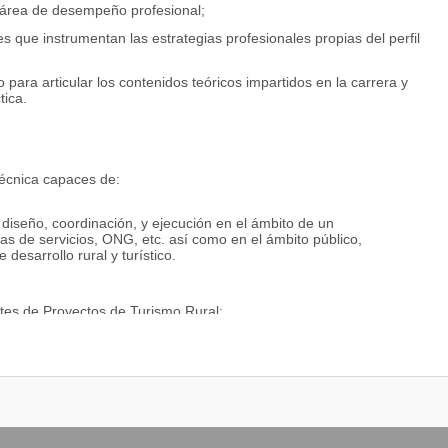
l área de desempeño profesional;
es que instrumentan las estrategias profesionales propias del perfil
para articular los contenidos teóricos impartidos en la carrera y
tica.
técnica capaces de:
 diseño, coordinación, y ejecución en el ámbito de un
as de servicios, ONG, etc. así como en el ámbito público,
 desarrollo rural y turístico.
tes de Proyectos de Turismo Rural;
s al Turismo Rural que permitan generar ventajas competitivas en las
ínea con una planificación territorial basada en principios de
ios turísticos en el ámbito rural que puedan ofrecer actividades y