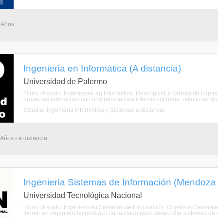
5 Años
Ingeniería en Informática (A distancia)
Universidad de Palermo
Título ofrecido: Ingeniero/a en Informática. DescripcinLa carrera de Ingen
proyectos informticos con una perspectiva interdisciplinaria, relacionando
Estudiar Ingeniería Informática y Sistemas a distancia
 Años - a distancia
Ingeniería Sistemas de Información (Mendoza
Universidad Tecnológica Nacional
Título ofrecido: Ingeniero en Sistemas de Información. Objetivos General
formar un ingeniero tecnológico capacitado para desarrollar sistemas de ing