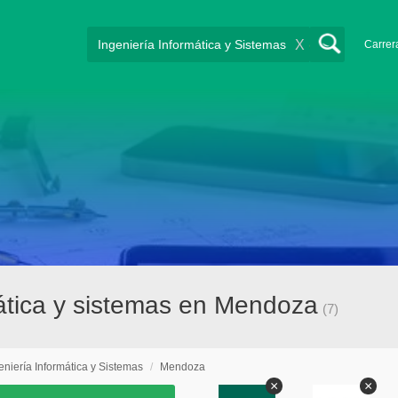
X
Carrer
mática y sistemas en Mendoza
(7)
eniería Informática y Sistemas
/
Mendoza
×
×