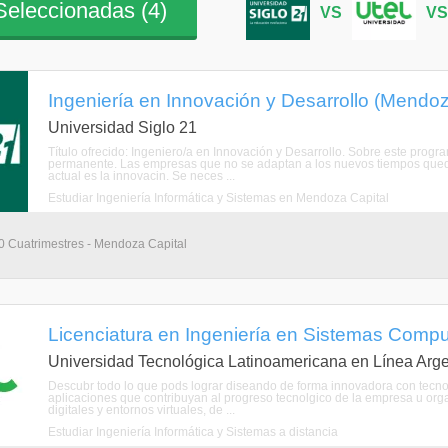
eleccionadas (
4
)
VS
V
Ingeniería en Innovación y Desarrollo (Mendo
Universidad Siglo 21
Título ofrecido: Ingeniero/a en Innovación y Desarrollo. Sobre este pro
permanente. Las empresas que no se adaptan a los nuevos tiempos qued
actual es la innovacin. Se neces ...
Estudiar Ingeniería Informática y Sistemas en Mendoza Capital
10 Cuatrimestres - Mendoza Capital
Licenciatura en Ingeniería en Sistemas Comput
Universidad Tecnológica Latinoamericana en Línea Arge
Descubr todo lo que pods lograr diseando de forma innovadora con tecnol
aplicaciones que contribuyan al progreso tecnolgico de la empresa u org
digitales y entornos virtuales, de ...
Estudiar Ingeniería Informática y Sistemas a distancia