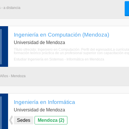
 - a distancia
Ingeniería en Computación (Mendoza)
Universidad de Mendoza
Título ofrecido: Ingeniero en Computación. Perfil del egresadoLa currícul
formación teórico práctica de un profesional superior con capacitación es
Estudiar Ingeniería en Sistemas - Informática en Mendoza
5 Años - Mendoza
Ingeniería en Informática
Universidad de Mendoza
Sedes
Mendoza (2)