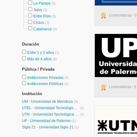
La Pampa
(3)
Jujuy
(3)
Licenciaturas - 
Entre Ríos
(3)
Chaco
(3)
Catamarca
(3)
Duración
Entre 1 y 3 años
(1)
Más de 4 años
(6)
Pública / Privada
Instituciones Privadas
(6)
Instituciones Públicas
(1)
Licenciaturas - 5
Institución
UM - Universidad de Mendoza
(3)
UTEL - Universidad Tecnológica Latinoamericana en Línea Argentina
(1)
UTN - Universidad Tecnológica Nacional
(1)
UP - Universidad de Palermo
(1)
Siglo 21 - Universidad Siglo 21
(1)