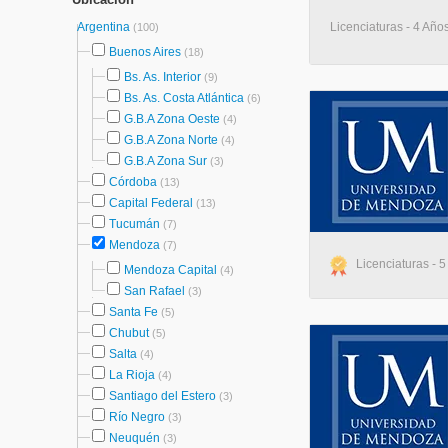
Argentina
Licenciaturas - 4 Años
(100)
Buenos Aires
(18)
Bs. As. Interior
(9)
Bs. As. Costa Atlántica
(6)
G.B.A Zona Oeste
(4)
G.B.A Zona Norte
(4)
G.B.A Zona Sur
(3)
Córdoba
(13)
Capital Federal
(13)
Tucumán
(7)
Mendoza
(7)
Licenciaturas - 
Mendoza Capital
(4)
San Rafael
(3)
Santa Fe
(5)
Chubut
(5)
Salta
(4)
La Rioja
(4)
Santiago del Estero
(3)
Río Negro
(3)
Neuquén
(3)