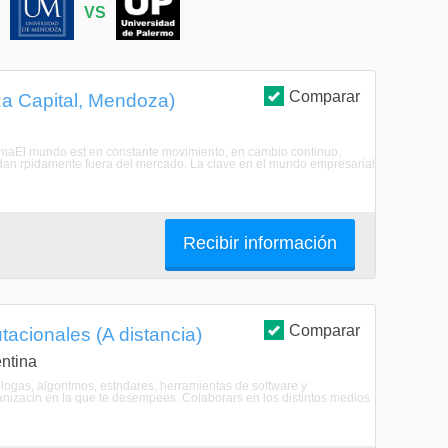
S
VS
Comparar
za Capital, Mendoza)
gramaEl mundo est en constante movimiento, en cambio continuo,
an rpidamente fuera del mercado. La clave en el mundo empresarial
Recibir información
Comparar
acionales (A distancia)
ntina
ogas, algoritmos, estndares, herramientas de software y
anizacin en la que te desempees. Colaborars en los distintos medios