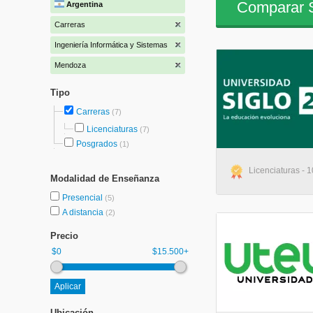
Comparar S
Argentina
Carreras
Ingeniería Informática y Sistemas
Mendoza
Tipo
Carreras
(7)
Licenciaturas
(7)
Posgrados
(1)
Licenciaturas - 
Modalidad de Enseñanza
Presencial
(5)
A distancia
(2)
Precio
$0
$15.500+
Ubicación