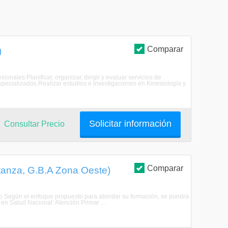
Comparar
)
ionales:Planificar, organizar, dirigir y evaluar servicios de
specializados.Realizar estudios e investigaciones en Kinesiología y
Solicitar información
Consultar Precio
Comparar
atanza, G.B.A Zona Oeste)
esado Según el enfoque propuesto para abordar su formación, se pondrá
 en Salud Nacional: Atención Primar ...