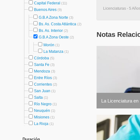
Capital Federal
(11)
Licenciaturas - 5 Año
Buenos Aires
(9)
G.B.A Zona Norte
(3)
Bs. As. Costa Atlántica
(2)
Bs. As. Interior
(2)
Notas Relaci
G.B.A Zona Oeste
(2)
Morón
(1)
La Matanza
(1)
Córdoba
(5)
Santa Fe
(3)
Mendoza
(3)
Entre Ríos
(3)
Corrientes
(2)
San Juan
(1)
Salta
(1)
La Licenciatura en 
Río Negro
(1)
Neuquén
(1)
Misiones
(1)
La Rioja
(1)
Duración