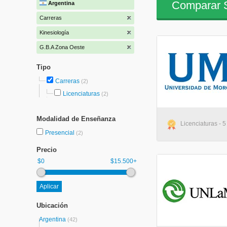
Comparar S
Argentina
Carreras
Kinesiología
G.B.A Zona Oeste
Tipo
Carreras
(2)
Licenciaturas
(2)
Modalidad de Enseñanza
Licenciaturas - 
Presencial
(2)
Precio
$0
$15.500+
Ubicación
Argentina
(42)