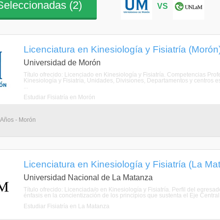
eleccionadas (
2
)
VS
Licenciatura en Kinesiología y Fisiatría (Morón
Universidad de Morón
Título ofrecido: Licenciado en Kinesiología y Fisiatría. Competencias Profes
Kinesiología y Fisiatría, Unidades, Divisiones, Departamentos y centros e
...
Estudiar Fisiatría en Morón
5 Años - Morón
Licenciatura en Kinesiología y Fisiatría (La M
Universidad Nacional de La Matanza
Título ofrecido: Licenciada/o en Kinesiología y Fisiatría. Perfil del egr
énfasis en la concientización de los principios que sustenta el Eje Central
Estudiar Fisiatría en La Matanza