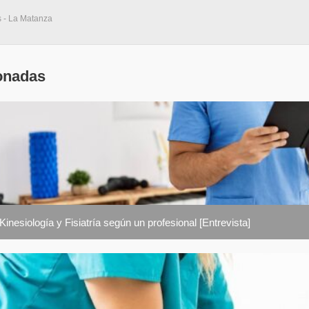
s - La Matanza
onadas
Kinesiología y Fisiatría según un profesional [Entrevista]