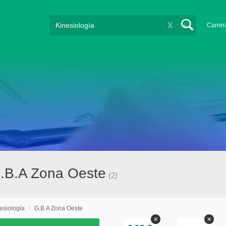
X
Carrer
G.B.A Zona Oeste
(2)
esiología
/
G.B.A Zona Oeste
×
×