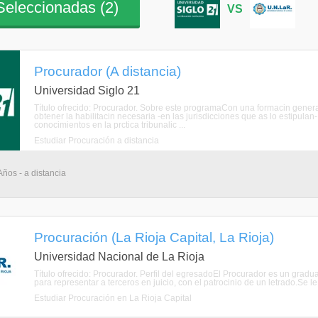
eleccionadas (
2
)
VS
Procurador (A distancia)
Universidad Siglo 21
Título ofrecido: Procurador. Sobre este programaCon una formacin genera
obtener la habilitacin necesaria -en las jurisdicciones que as lo estipu
conocimientos en la prctica tribunalic ...
Estudiar Procuración a distancia
Años - a distancia
Procuración (La Rioja Capital, La Rioja)
Universidad Nacional de La Rioja
Título ofrecido: Procurador. Perfil del egresadoEl Procurador es un gradua
para representar a terceros en juicio, con el patrocinio de un letrado.Se le
Estudiar Procuración en La Rioja Capital