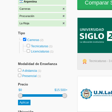
Comparar S
Argentina
Carreras
Procuración
La Rioja
Tipo
Carreras
(2)
Tecnicaturas
(1)
Licenciaturas
(1)
Tecnicaturas - 3 
Modalidad de Enseñanza
A distancia
(1)
Presencial
(1)
Precio
$0
$15.500+
Ubicación