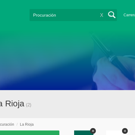
X
Carrer
a Rioja
(2)
curación
/
La Rioja
×
×