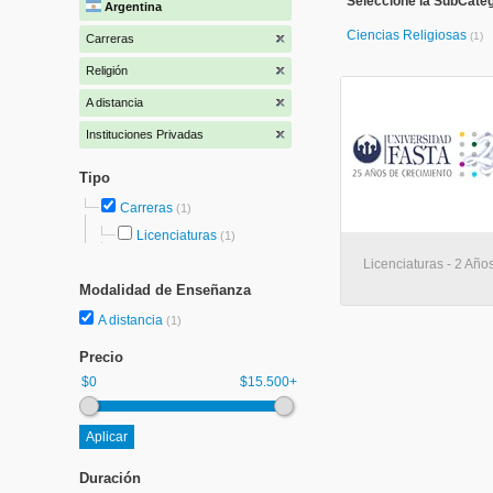
Seleccione la SubCateg
Argentina
Ciencias Religiosas
(1)
Carreras
Religión
A distancia
Instituciones Privadas
Tipo
Carreras
(1)
Licenciaturas
(1)
Licenciaturas - 2 Años
Modalidad de Enseñanza
A distancia
(1)
Precio
$0
$15.500+
Duración