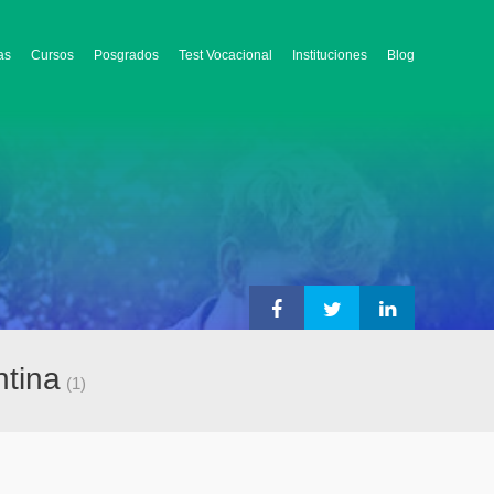
as
Cursos
Posgrados
Test Vocacional
Instituciones
Blog
ntina
(1)