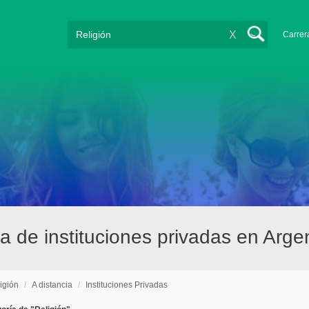
X
Carrer
ia de instituciones privadas en Arge
igión
/
A distancia
/
Instituciones Privadas