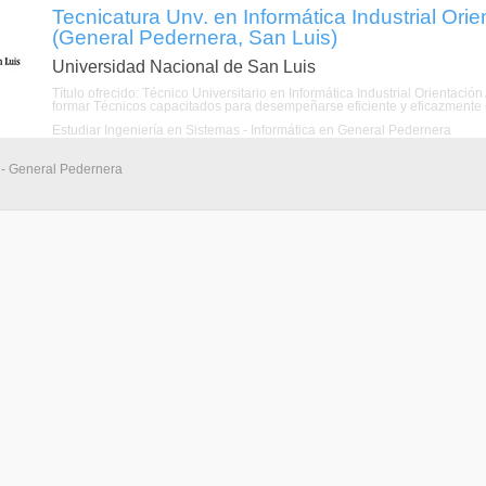
Tecnicatura Unv. en Informática Industrial Ori
(General Pedernera, San Luis)
Universidad Nacional de San Luis
Título ofrecido: Técnico Universitario en Informática Industrial Orientació
formar Técnicos capacitados para desempeñarse eficiente y eficazmente en
Estudiar Ingeniería en Sistemas - Informática en General Pedernera
s - General Pedernera