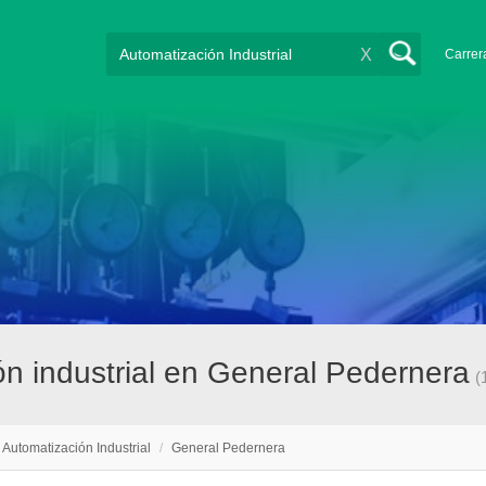
X
Carrer
ón industrial en General Pedernera
(
Automatización Industrial
/
General Pedernera