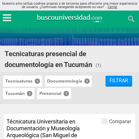
Nuestro sitio utiliza cookies propias y de terceros para ofrecerte una mejor experiencia
de usuario. ¿Continuas navegando aceptando su uso? ..
Cerrar
Tecnicaturas presencial de
documentología en Tucumán
(1)
FILTRAR
Tecnicaturas
Documentología
Tucumán
Presencial
Técnicatura Universitaria en
Comparar
Documentación y Museología
Arqueológica (San Miguel de