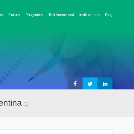
as
Cursos
Posgrados
Test Vocacional
Instituciones
Blog
entina
(1)