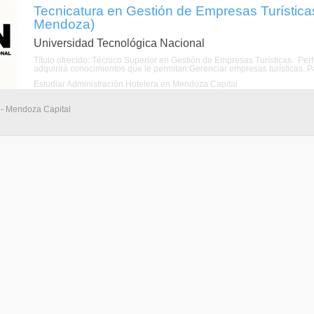
Tecnicatura en Gestión de Empresas Turística
Mendoza)
Universidad Tecnológica Nacional
Título ofrecido: Técnico Superior en Gestión de Empresas Turísticas. Per
adquirirá conocimientos que le permitan:Gerenciar empresas turísticas. Par
Estudiar Administración Hotelera en Mendoza Capital
 - Mendoza Capital