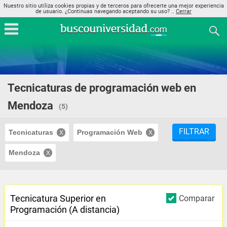
Nuestro sitio utiliza cookies propias y de terceros para ofrecerte una mejor experiencia
de usuario. ¿Continuas navegando aceptando su uso? ..
Cerrar
Tecnicaturas de programación web en
Mendoza
(5)
FILTRAR
Tecnicaturas
Programación Web
Mendoza
Tecnicatura Superior en
Comparar
Programación (A distancia)