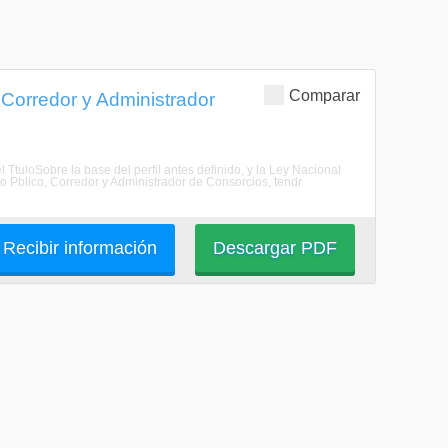
Comparar
, Corredor y Administrador
el TtuloSobre la base del perfil antes definido, y la Ley Nacional
ro Pblico, Corredor y Administrador de Consorcios, tendr
Recibir información
Descargar PDF