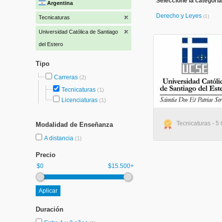
Seleccione la categoría
Argentina
Derecho y Leyes
(1)
Tecnicaturas
Universidad Católica de Santiago
del Estero
Tipo
Carreras
(2)
Tecnicaturas
(1)
Licenciaturas
(1)
Tecnicaturas - 5 
Modalidad de Enseñanza
A distancia
(1)
Precio
$0
$15.500+
Duración