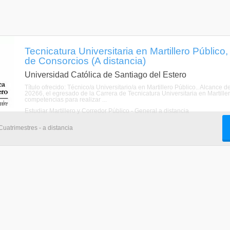
Tecnicatura Universitaria en Martillero Público
de Consorcios (A distancia)
Universidad Católica de Santiago del Estero
Título ofrecido: Técnico/a Universitario/a en Martillero Público.. Alcance d
20266, el egresado de la Carrera de Tecnicatura Universitaria en Martille
competencias para realizar ...
Estudiar Martillero y Corredor Público - General a distancia
Cuatrimestres - a distancia