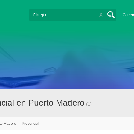
X
Carrer
ncial en Puerto Madero
(1)
to Madero
/
Presencial