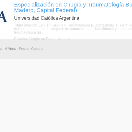
Especialización en Cirugía y Traumatología Bu
Madero, Capital Federal)
Universidad Católica Argentina
Título ofrecido: Esp. en Cirugía y Traumatología Bucomaxilofacial. Perfil 
debe reunir un amplio conjunto de conocimientos, habilidades y destrezas
traumatolgica qu ...
Estudiar Cirugía en Puerto Madero
s - 4 Años - Puerto Madero