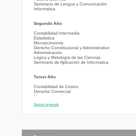
Seminario de Lengua y Comunicación
Informatica
Segundo Año
Contabilidad Intermedia
Estadistica
Microeconomia
Derecho Constitucional y Administrativo
Administración
Lógica y Metología de las Ciencias
Seminario de Aplicación de Informatica
Tercer Año
Contabilidad de Costos
Derecho Comercial
Macroeconomía
Instituciones de la hacienda Pública
Seguir leyendo
Sistemas de Información
Cálculo Fianciero
Mercosur I
Ingles I
Título Intermedio:Técnico Contable