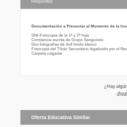
Requisitos
Cuarto Año
Auditoría
Documentación a Presentar al Momento de la Ins
Derecho del Trabajo y Seguridad Social
Teoría y Tecnica Impositiva
DNI-Fotocopia de la 1ª y 2ª hoja
Concursos y Quiebras
Constancia escrita de Grupo Sanguíneo
Finanzas y Control
Dos fotografías de 4x4 fondo blanco
Sociología de la Organización
Fotocopia del Título Secundario legalizado por el R
Práctica Profesional I
Carpeta colgante
Ingles II
Quinto Año
Contabilidad Gerencial
Practica Profesional II
Procedimientos Tributarios
¿Hay algún 
Mercosur II
¡Ayu
Gestión de Empresas
Auditoria de Sistemas Computarizados
Seminario de Investigación
Ingles III
Oferta Educativa Similar