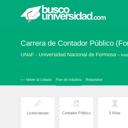
Carrera de Contador Público (F
UNaF - Universidad Nacional de Formosa
~ Inst
‹— Volver al Listado
Plan de estudios
Requisitos
Licenciaturas
Contador Público
5 Años