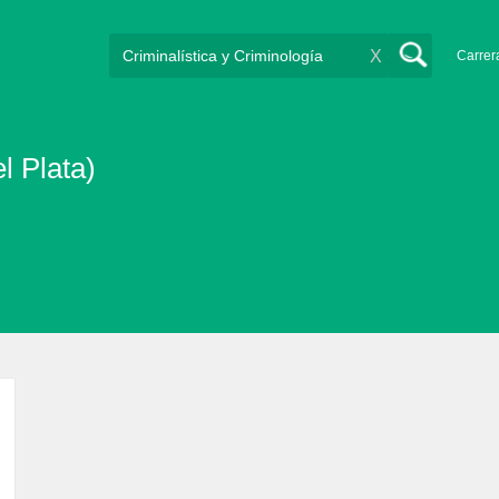
X
Carrer
l Plata)