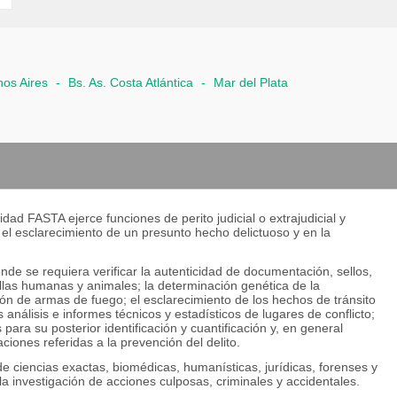
os Aires
-
Bs. As. Costa Atlántica
-
Mar del Plata
dad FASTA ejerce funciones de perito judicial o extrajudicial y
 el esclarecimiento de un presunto hecho delictuoso y en la
de se requiera verificar la autenticidad de documentación, sellos,
uellas humanas y animales; la determinación genética de la
zación de armas de fuego; el esclarecimiento de los hechos de tránsito
s análisis e informes técnicos y estadísticos de lugares de conflicto;
ara su posterior identificación y cuantificación y, en general
ciones referidas a la prevención del delito.
 ciencias exactas, biomédicas, humanísticas, jurídicas, forenses y
a investigación de acciones culposas, criminales y accidentales.