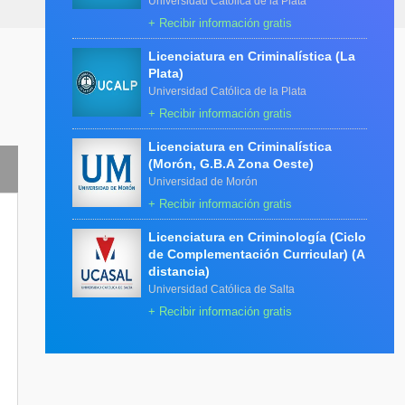
Universidad Católica de la Plata
+ Recibir información gratis
Licenciatura en Criminalística (La
Plata)
Universidad Católica de la Plata
+ Recibir información gratis
Licenciatura en Criminalística
(Morón, G.B.A Zona Oeste)
Universidad de Morón
+ Recibir información gratis
Licenciatura en Criminología (Ciclo
de Complementación Curricular) (A
distancia)
Universidad Católica de Salta
+ Recibir información gratis