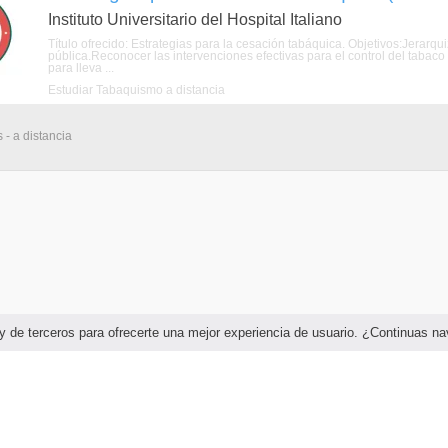
Instituto Universitario del Hospital Italiano
Título ofrecido: Estrategias para la cesación tabáquica. Objetivos:Jerar
pública.Reconocer las intervenciones efectivas para el control del tabaco 
para lleva ...
Estudiar Tabaquismo a distancia
 - a distancia
as y de terceros para ofrecerte una mejor experiencia de usuario. ¿Continuas 