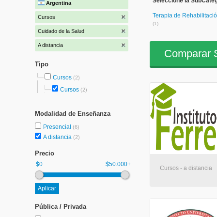
Seleccione la SubCateg
Argentina
Terapia de Rehabilitaci
Cursos
(1)
Cuidado de la Salud
A distancia
Comparar S
Tipo
Cursos
(2)
Cursos
(2)
Modalidad de Enseñanza
Presencial
(6)
A distancia
(2)
Precio
$0
$50.000+
Cursos - a distancia
Pública / Privada