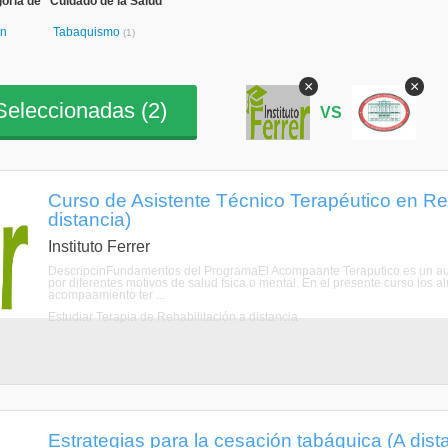
oría de "Cuidado de la Salud"
ón
Tabaquismo
(1)
×
×
eleccionadas (
2
)
VS
Curso de Asistente Técnico Terapéutico en Reh
distancia)
Instituto Ferrer
DescripcinFundamentos del ProgramaEl Acompaante Teraputico es un auxil
por diferentes motivos de salud fsica o mental. En el presente curso los a
acompaamiento ter ...
Estudiar Terapia de Rehabilitación a distancia
Estrategias para la cesación tabáquica (A dist