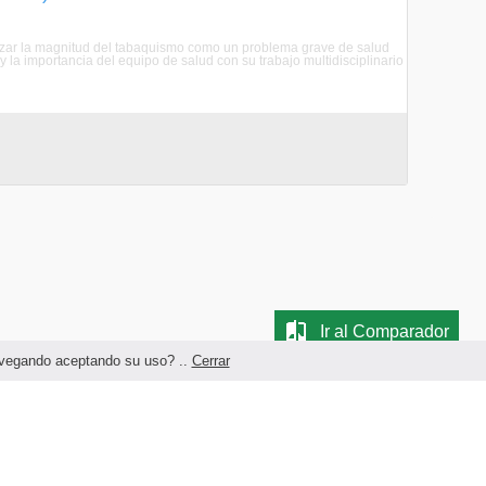
quizar la magnitud del tabaquismo como un problema grave de salud
y la importancia del equipo de salud con su trabajo multidisciplinario
Ir al Comparador
navegando aceptando su uso? ..
Cerrar
Términos legales y Condiciones de Uso