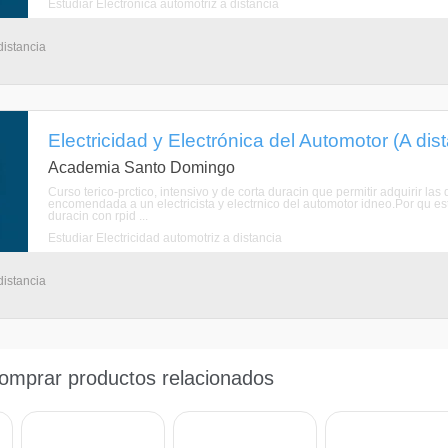
Estudiar Electrónica automotriz a distancia
distancia
Electricidad y Electrónica del Automotor (A dis
Academia Santo Domingo
Curso terico-prctico, intensivo y de corta duracin que permitir adquirir la
encomendada a un electricista y electrnico del automotor idneo.Por qu est
duracin con rpid ...
Estudiar Electricidad automotriz a distancia
distancia