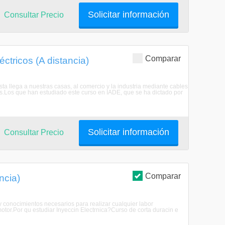
Solicitar información
Consultar Precio
Comparar
ctricos (A distancia)
Esta llega a nuestras casas, al comercio y la industria mediante cables
s.Los que han estudiado este curso en IADE, que se ha dictado por
Solicitar información
Consultar Precio
Comparar
ncia)
 y conocimientos necesarios para realizar cualquier labor
tor.Por qu estudiar Inyeccin Electrnica?Curso de corta duracin e