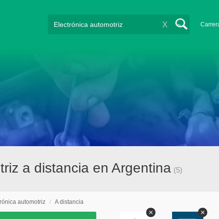
X
Carrer
riz a distancia en Argentina
(5)
rónica automotriz
/
A distancia
×
×