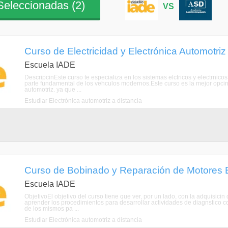
eleccionadas (
2
)
VS
Curso de Electricidad y Electrónica Automotriz 
Escuela IADE
DescripcinEste curso te especializa en los sistemas elctricos y electrnicos
parte fundamental de los vehculos modernos.Este curso es la mejor opcin p
automotriz. ya que ...
Estudiar Electrónica automotriz a distancia
Curso de Bobinado y Reparación de Motores El
Escuela IADE
ObjetivoEl objetivo del curso tiene que ver, por un lado, con la adquisici
aprender los procedimientos para desarrollar actividades de diagnstico co
de los mismos pa ...
Estudiar Electrónica automotriz a distancia