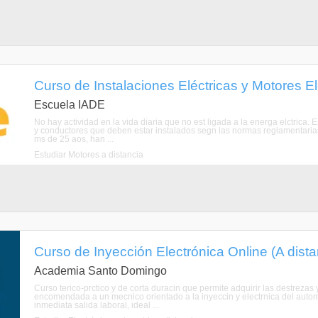
Curso de Instalaciones Eléctricas y Motores Elé
Escuela IADE
No hay actividad en la vida diaria que no est ligada a la energa elctrica. 
y conductores que deben estar instalados segn las normas reglamentaria
ms de 25 aos, han ...
Estudiar Motores a distancia
Curso de Inyección Electrónica Online (A dista
Academia Santo Domingo
Curso terico-prctico y de corta duracin que permite adquirir las destrezas
encomendada a un mecnico orientado a la inyeccin y electrnica del automo
inmediata salida laboral, ideal ...