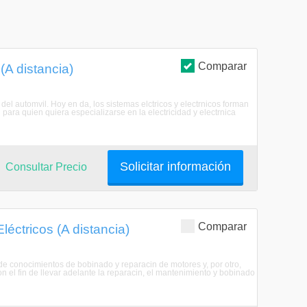
Comparar
(A distancia)
 del automvil. Hoy en da, los sistemas elctricos y electrnicos forman
ara quien quiera especializarse en la electricidad y electrnica
Solicitar información
Consultar Precio
Comparar
éctricos (A distancia)
n de conocimientos de bobinado y reparacin de motores y, por otro,
n el fin de llevar adelante la reparacin, el mantenimiento y bobinado