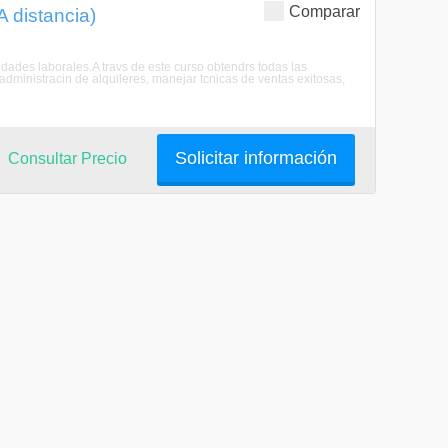
Comparar
A distancia)
dades laborales.A travs de este curso obtendrs todas las
ministracin de alquileres, manejar tcnicas de ventas exitosas,
Solicitar información
Consultar Precio