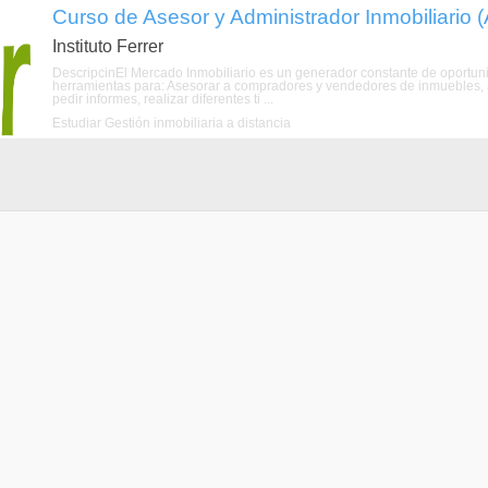
Curso de Asesor y Administrador Inmobiliario (
Instituto Ferrer
DescripcinEl Mercado Inmobiliario es un generador constante de oportuni
herramientas para: Asesorar a compradores y vendedores de inmuebles, ad
pedir informes, realizar diferentes ti ...
Estudiar Gestión inmobiliaria a distancia