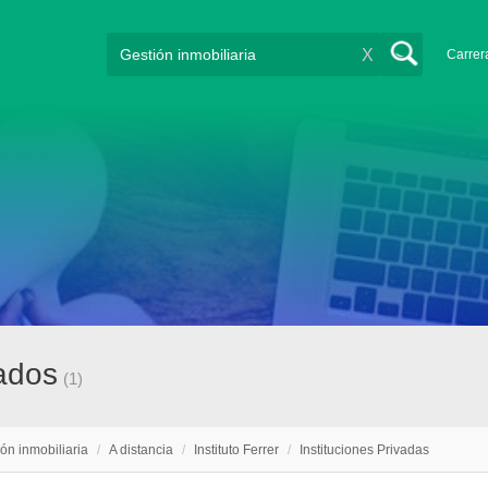
X
Carrer
cados
(1)
ón inmobiliaria
/
A distancia
/
Instituto Ferrer
/
Instituciones Privadas