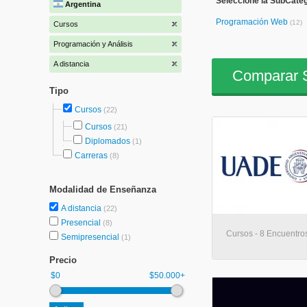
Seleccione la SubCateg
Argentina
Programación Web
(12)
Cursos
Programación y Análisis
A distancia
Comparar S
Tipo
Cursos
(22)
Cursos
(21)
Diplomados
(1)
Carreras
(8)
Modalidad de Enseñanza
A distancia
(22)
Presencial
(8)
Cursos - 8 Encuentros
Semipresencial
(1)
Precio
$0
$50.000+