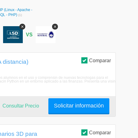
P (Linux - Apache -
QL - PHP)
(1)
×
×
S
VS
Comparar
 distancia)
 los alumnos en el uso y comprensin de nuevas tecnologas para el
acin Python en un entorno aplicado a las finanzas. Presenta una visin
Solicitar información
Consultar Precio
Comparar
narios 3D para