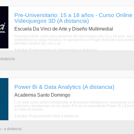
Pre-Universitario: 15 a 18 años - Curso Online
Videojuegos 3D (A distancia)
Escuela Da Vinci de Arte y Diseño Multimedial
DescripcinEste curso para alumnos del secundario (de 15 a 18 aos), que 
extendimos la carga horaria y le agregamos el Plugin Bolt para que pueda
libertad creativa.Qu vas a ap ...
Estudiar Programación de Videojuegos a distancia
 distancia
Power Bi & Data Analytics (A distancia)
Academia Santo Domingo
Con este curso podrs introducirte al Business Intelligence, mejorando la ef
patrones y tendencias en los datos.Por qu es importante Power Bi y Exce
en todo el mundo ...
Estudiar Programación Web a distancia
 - a distancia