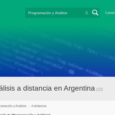
X
Carrer
isis a distancia en Argentina
(22)
ramación y Análisis
/
A distancia