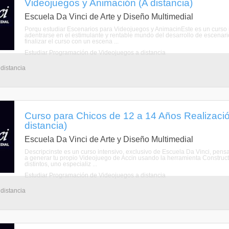
Videojuegos y Animación (A distancia)
Escuela Da Vinci de Arte y Diseño Multimedial
Porqu estudiar Escenarios para Videojuegos y AnimacinEste es un curso 
adentrarse en el estimulante y rentable mundo del desarrollo de escena
finalizar el curso con un escena ...
Estudiar Programación de Videojuegos a distancia
 distancia
Curso para Chicos de 12 a 14 Años Realizaci
distancia)
Escuela Da Vinci de Arte y Diseño Multimedial
Descripcinste es un curso intensivo, exclusivo de Escuela Da Vinci, pen
a generar tu propio Videojuego de Accin usando la herramienta Construct 
distintos, uno especializ ...
Estudiar Programación de Videojuegos a distancia
 distancia