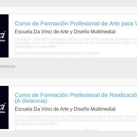
Curso de Formación Profesional de Arte para V
Escuela Da Vinci de Arte y Diseño Multimedial
Descripcin: Arte para VideojuegosEste curso de 84 horas se focaliza en re
un artista visual, un videojuego no pasara de ser unas lneas de cdigo. Un
productores y guionistas ...
Estudiar Programación de Videojuegos a distancia
 distancia
Curso de Formación Profesional de Realizació
(A distancia)
Escuela Da Vinci de Arte y Diseño Multimedial
Por Qu Estudiar Desarrollo de VideojuegosQuers hacer tu primer videoju
generalista de 84 horas, exclusivo de Escuela Da Vinci, que te ensea las
las tres reas involucradas ...
Estudiar Programación de Videojuegos a distancia