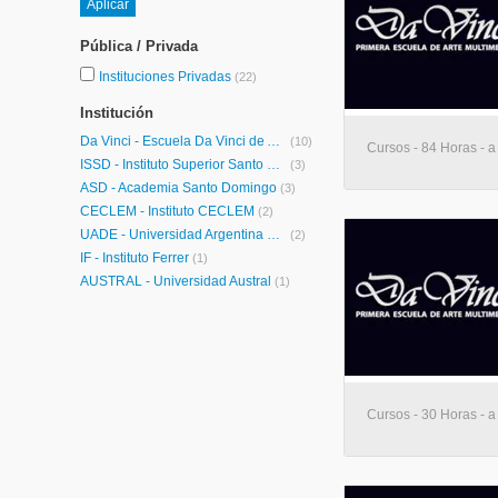
Pública / Privada
Instituciones Privadas
(22)
Institución
Da Vinci - Escuela Da Vinci de Arte y Diseño Multimedial
(10)
Cursos - 84 Horas - a
ISSD - Instituto Superior Santo Domingo
(3)
ASD - Academia Santo Domingo
(3)
CECLEM - Instituto CECLEM
(2)
UADE - Universidad Argentina de la Empresa
(2)
IF - Instituto Ferrer
(1)
AUSTRAL - Universidad Austral
(1)
Cursos - 30 Horas - a