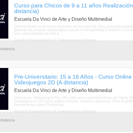
Curso para Chicos de 9 a 11 años Realización
distancia)
Escuela Da Vinci de Arte y Diseño Multimedial
Descripcinste es un curso exclusivo de Escuela Da Vinci, pensado espec
generar tus propios videojuegos usando la herramienta Construct 2 y a des
uno especializado en Arte p ...
Estudiar Programación de Videojuegos a distancia
 distancia
Pre-Universitario: 15 a 18 Años - Curso Online
Videojuegos 2D (A distancia)
Escuela Da Vinci de Arte y Diseño Multimedial
Descripcin: Videojuegos Pre-UEn este curso aprends tcnicas de Game Desi
minijuegos en 2D con tu esttica, historia, niveles y mecnicas. Para el pro
herramientas como Photoshop ...
Estudiar Programación de Videojuegos a distancia
 distancia