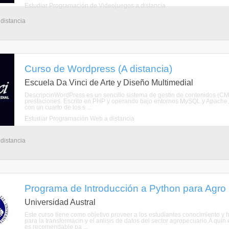
Estudiar Programación de Videojuegos a distancia
 distancia
Curso de Wordpress (A distancia)
Escuela Da Vinci de Arte y Diseño Multimedial
DescripcinWordPress es un sencillo sistema de gestin de contenidos (CMS)
prestaciones. Escrito en PHP y operando bajo entornos MySQL y Apache, W
con un cuarto de los s ...
Estudiar Programación Web a distancia
 distancia
Programa de Introducción a Python para Agro (
Universidad Austral
Este curso tiene como objetivo proveer a los estudiantes conocimiento y 
para la transformacin y el anlisis de datos del sector agropecuario.A quin
es recomendable pa ...