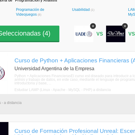
oría de "Programación y Análisis"
Programación de
Usabilidad
LAM
(1)
Videojuegos
MyS
(8)
×
×
eleccionadas (
4
)
VS
V
Curso de Python + Aplicaciones Financieras (A
Universidad Argentina de la Empresa
Python + Aplicaciones FinancierasEl curso est diseado para introducir a
anlisis y trabajo de datos, en este caso, mediante el lenguaje de program
introductoria y base, ...
Estudiar LAMP (Linux - Apache - MySQL - PHP) a distancia
 - a distancia
Curso de Formación Profesional Unreal: Esce