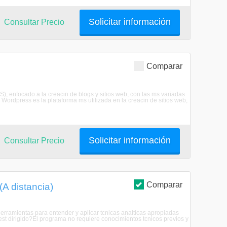
Solicitar información
Consultar Precio
Comparar
, enfocado a la creacin de blogs y sitios web, con las ms variadas
ordpress es la plataforma ms utilizada en la creacin de sitios web,
Solicitar información
Consultar Precio
Comparar
A distancia)
herramientas para entender y aplicar tcnicas analticas apropiadas
 est dirigido?El programa no requiere conocimientos tcnicos previos y