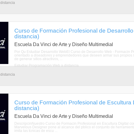
 distancia
Curso de Formación Profesional de Desarrollo
distancia)
Escuela Da Vinci de Arte y Diseño Multimedial
Por Qu Estudiar Desarrollo WebEl Curso de Desarrollo Web - Formacin Pro
orientado a diseadores y emprendedores que deseen armar sus propios siti
de generar sitios atractivos, ...
Estudiar Programación Web a distancia
 distancia
Curso de Formación Profesional de Escultura D
distancia)
Escuela Da Vinci de Arte y Diseño Multimedial
DescripcinNuestro Curso de Formacin Profesional en Escultura Digital co
Marvelous Designer pone al alcance del pblico el conjunto de herramienta
imita las tcnicas de escu ...