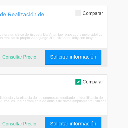
Comparar
 de Realización de
ya era un clsico de Escuela Da Vinci, fue renovado y mejorado! Le
s realizar tu propio videojuego 3D utilizando Unity con mayor
Solicitar información
Consultar Precio
Comparar
iciencia y la eficacia de las empresas, mediante la identificacin de
l?Excel es una herramienta de anlisis de datos ampliamente utilizada
Solicitar información
Consultar Precio