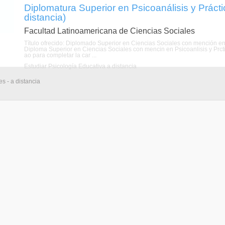
Diplomatura Superior en Psicoanálisis y Práct
distancia)
Facultad Latinoamericana de Ciencias Sociales
Título ofrecido: Diplomado Superior en Ciencias Sociales con mención en
Diploma Superior en Ciencias Sociales con mencin en Psicoanlisis y Prct
ao para completar la car ...
Estudiar Psicología Educativa a distancia
s - a distancia