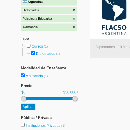
Argentina
Diplomados
Psicología Educativa
A distancia
Tipo
Cursos
(1)
Diplomados - 10 Mese
Diplomados
(1)
Modalidad de Enseñanza
A distancia
(1)
Precio
$0
$50.000+
Pública / Privada
Instituciones Privadas
(1)