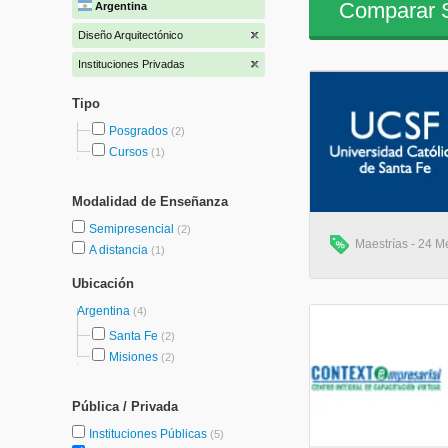
Comparar S
Argentina
Diseño Arquitectónico
Instituciones Privadas
Tipo
Posgrados
(2)
Cursos
(1)
Modalidad de Enseñanza
Semipresencial
(2)
Maestrías - 24 M
A distancia
(1)
Ubicación
Argentina
(4)
Santa Fe
(2)
Misiones
(2)
Pública / Privada
Instituciones Públicas
(5)