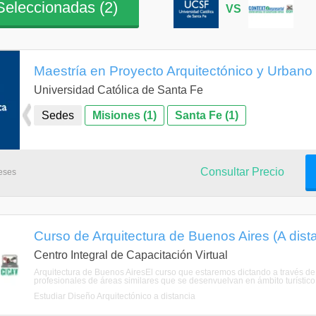
eleccionadas (
2
)
VS
Maestría en Proyecto Arquitectónico y Urbano
Universidad Católica de Santa Fe
Sedes
Misiones (1)
Santa Fe (1)
Consultar Precio
eses
Curso de Arquitectura de Buenos Aires (A dist
Centro Integral de Capacitación Virtual
Arquitectura de Buenos AiresEl curso que estaremos dictando a través de 
profesionales de áreas similares que se desenvuelvan en ámbito turístico –
Estudiar Diseño Arquitectónico a distancia