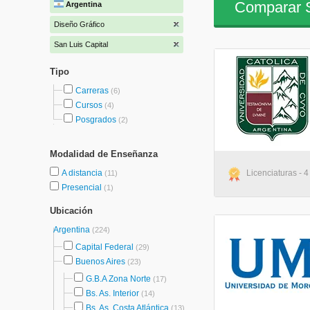
Comparar S
Argentina
Diseño Gráfico
San Luis Capital
Tipo
Carreras
(6)
Cursos
(4)
Posgrados
(2)
Modalidad de Enseñanza
A distancia
Licenciaturas - 4
(11)
Presencial
(1)
Ubicación
Argentina
(224)
Capital Federal
(29)
Buenos Aires
(23)
G.B.A Zona Norte
(17)
Bs. As. Interior
(14)
Bs. As. Costa Atlántica
(13)