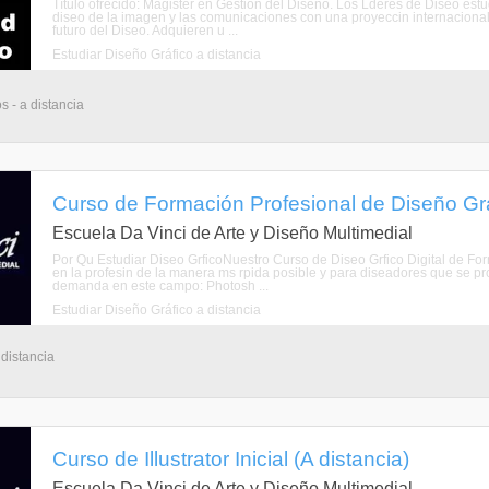
Título ofrecido: Magister en Gestión del Diseño. Los Lderes de Diseo es
diseo de la imagen y las comunicaciones con una proyeccin internacional.
futuro del Diseo. Adquieren u ...
Estudiar Diseño Gráfico a distancia
s - a distancia
Curso de Formación Profesional de Diseño Gráfi
Escuela Da Vinci de Arte y Diseño Multimedial
Por Qu Estudiar Diseo GrficoNuestro Curso de Diseo Grfico Digital de Fo
en la profesin de la manera ms rpida posible y para diseadores que se
demanda en este campo: Photosh ...
Estudiar Diseño Gráfico a distancia
 distancia
Curso de Illustrator Inicial (A distancia)
Escuela Da Vinci de Arte y Diseño Multimedial