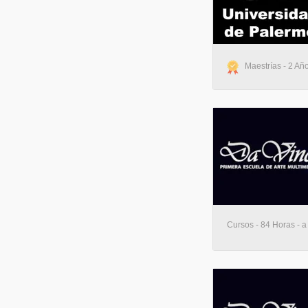
Maestrías - 2 Año
Cursos - 84 Horas - a