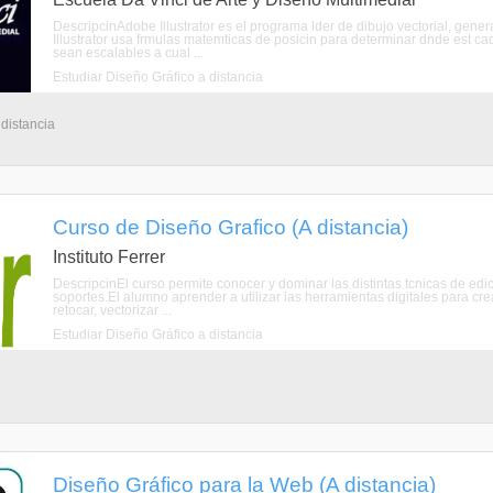
DescripcinAdobe Illustrator es el programa lder de dibujo vectorial, gener
Illustrator usa frmulas matemticas de posicin para determinar dnde est cad
sean escalables a cual ...
Estudiar Diseño Gráfico a distancia
 distancia
Curso de Diseño Grafico (A distancia)
Instituto Ferrer
DescripcinEl curso permite conocer y dominar las distintas tcnicas de edici
soportes.El alumno aprender a utilizar las herramientas digitales para cr
retocar, vectorizar ...
Estudiar Diseño Gráfico a distancia
Diseño Gráfico para la Web (A distancia)