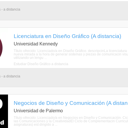
 - a distancia
Licenciatura en Diseño Gráfico (A distancia)
Universidad Kennedy
Título ofrecido: Licenciado/a en Diseño Gráfico. descripcinLa licenciatu
nueva mirada a la hora de generar sistemas y piezas de comunicacin visual
utilizando un lengu ...
Estudiar Diseño Gráfico a distancia
 - a distancia
Negocios de Diseño y Comunicación (A distan
Universidad de Palermo
Título ofrecido: Licenciado/a en Negocios en Diseño y Comunicación. Cic
las Comunicaciones y la CreatividadEl Ciclo de Complementacin Curricul
asignaturas) est dirigido a ...