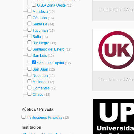
G.B.A Zona Oeste
(12)
Licenciaturas - 4 Años
Mendoza
(19)
Córdoba
(16)
Santa Fe
(14)
Tucumán
(13)
Salta
(13)
Río Negro
(13)
Santiago del Estero
(12)
San Luis
(12)
San Luis Capital
(12)
San Juan
(12)
Neuquén
(12)
Licenciaturas - 4 Años
Misiones
(12)
Corrientes
(12)
Chaco
(12)
Pública / Privada
Instituciones Privadas
(12)
Institución