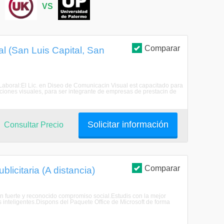
S
VS
Comparar
l (San Luis Capital, San
aboral:El Lic. en Diseo de Comunicacin Visual est capacitado para
aciones visuales, para ser integrante de empresas de prestacin de
Solicitar información
Consultar Precio
Comparar
licitaria (A distancia)
n fuerte y reconocido compromiso social.Estudis con la mejor
inteligentes.Dispons del Paquete Office de Microsoft de forma