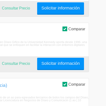
Solicitar información
Consultar Precio
Comparar
ra en Diseo Grfico de la Universidad Kennedy aporta desde 1996- una
 que se enfoquen en facilitar la interaccin con entornos digitales
Solicitar información
Consultar Precio
Comparar
cia)
lo de un ao para egresados terciarios de todos los campos del Diseo,
ar Licenciatura en Negocios de Diseo y Comunicacin (1 ao | 10