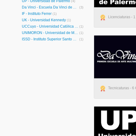
UP - Universidad de Palermo
(4)
Da Vinci - Escuela Da Vinci de Arte y Diseño Multimedial
(3)
IF - Instituto Ferrer
(1)
Licenciaturas - 1
UK - Universidad Kennedy
(1)
UCCuyo - Universidad Católica de Cuyo
(1)
UNIMORÓN - Universidad de Morón
(1)
ISSD - Instituto Superior Santo Domingo
(1)
Tecnicaturas - 6 