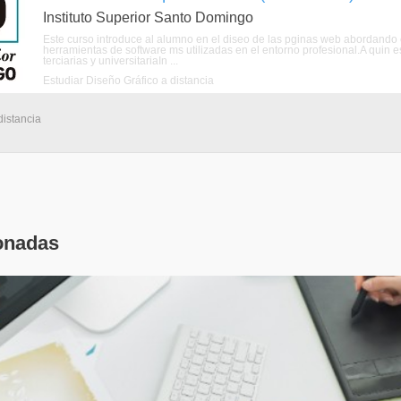
Instituto Superior Santo Domingo
Este curso introduce al alumno en el diseo de las pginas web abordando el
herramientas de software ms utilizadas en el entorno profesional.A quin e
terciarias y universitariaIn ...
Estudiar Diseño Gráfico a distancia
distancia
onadas