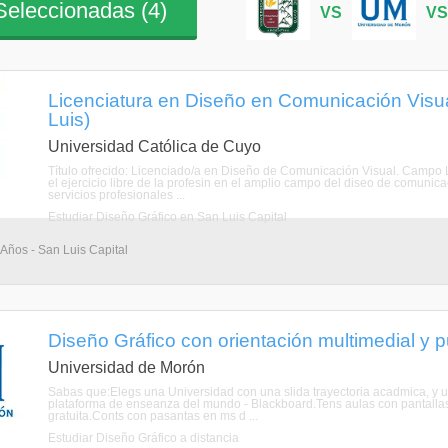
eleccionadas (
4
)
VS
V
Licenciatura en Diseño en Comunicación Visua
Luis)
Universidad Católica de Cuyo
Título ofrecido: Licenciado/a en Diseño de Comunicación Visual. Campo L
el ejercicio libre de la profesin en el amplio campo del diseo de comunic
servicios profesionales ...
Estudiar Diseño Gráfico en San Luis Capital
 Años - San Luis Capital
Diseño Gráfico con orientación multimedial y pub
Universidad de Morón
Sabas que:Elegs una Universidad con una slida trayectoria acadmica, y u
plataforma de enseanza del mundo - Blackboard.Tens aulas con pantallas 
gratuita.Conts con pasantas en ms d ...
Estudiar Diseño Gráfico a distancia