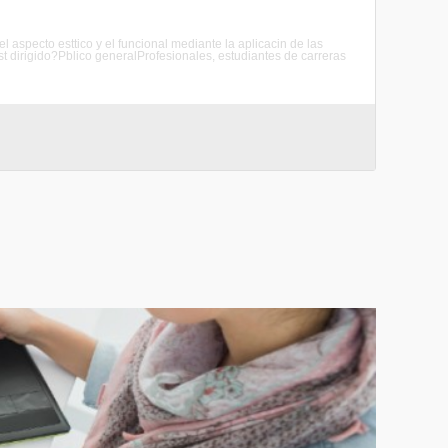
 aspecto esttico y el funcional mediante la aplicacin de las
st dirigido?Pblico generalProfesionales, estudiantes de carreras