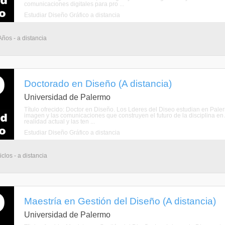
comunicaciones digitales para pro ...
Estudiar Diseño Gráfico a distancia
Años - a distancia
Doctorado en Diseño (A distancia)
Universidad de Palermo
Título ofrecido: Doctor en Diseño. Los Lderes del Diseo estudian en Pal
imagen y las comunicaciones que construyen el futuro de la disciplina en
realidad actual y las ten ...
Estudiar Diseño Gráfico a distancia
clos - a distancia
Maestría en Gestión del Diseño (A distancia)
Universidad de Palermo