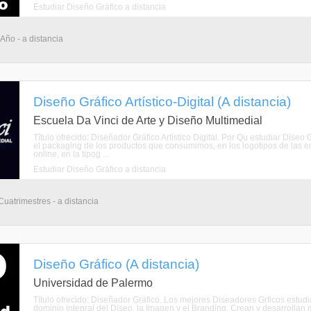
Estudiar Diseño Gráfico a distancia
 Año - a distancia
Diseño Gráfico Artístico-Digital (A distancia)
Escuela Da Vinci de Arte y Diseño Multimedial
Título ofrecido: Diseñador Gráfico Artístico Digital. Por Qu estudiar Dis
el packaging de los productos que consumimos, en los logotipos de las emp
online, en la tipog ...
Estudiar Diseño Gráfico a distancia
Cuatrimestres - a distancia
Diseño Gráfico (A distancia)
Universidad de Palermo
Título ofrecido: Diseñador Gráfico. Los mejores Diseadores Grficos estu
dominio integral del Diseo, la Imagen y el Branding. Crean y desarrollan 