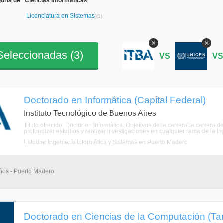
oría de "Ciencias Informáticas"
Licenciatura en Sistemas
(1)
×
×
eleccionadas (
3
)
VS
V
Doctorado en Informática (Capital Federal)
Instituto Tecnológico de Buenos Aires
Título ofrecido: Doctor en Informática. Objetivos de la carreraLa carrera d
profundizar estudios y realizar investigaciones en cualquier rama de la In
Estudiar Ingeniería Informática y Sistemas en Puerto Madero
ños - Puerto Madero
Doctorado en Ciencias de la Computación (Tandi