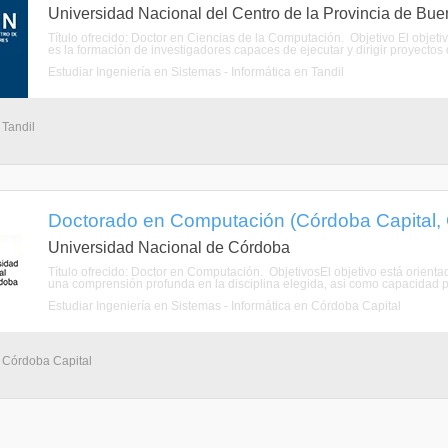
Universidad Nacional del Centro de la Provincia de Bue
Título ofrecido: Doctor en Ciencias de la Computación. Objetivo El objet
es la formación de investigadores capaces de ejecutar y dirigir proyectos de
Estudiar Ingeniería en Sistemas - Informática en Tandil
 Tandil
Doctorado en Computación (Córdoba Capital,
Universidad Nacional de Córdoba
Título ofrecido: Doctor en Computación. ObjetivosEl objetivo está orien
una comprensión profunda en la disciplina elegida, asi como capacidad pa
Estudiar Ingeniería en Sistemas - Informática en Córdoba Capital
- Córdoba Capital