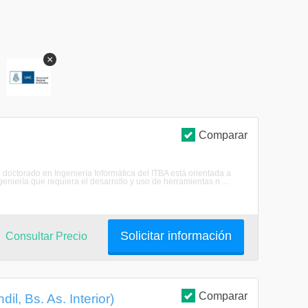
×
S
Comparar
e doctorado en Ingeniería Informática del ITBA está orientada a
geniería que requiera el desarrollo y uso de herramientas n ...
Solicitar información
Consultar Precio
Comparar
l, Bs. As. Interior)