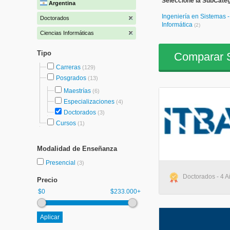
Seleccione la SubCateg
Argentina
Ingeniería en Sistemas -
Doctorados
Informática
(2)
Ciencias Informáticas
Tipo
Comparar S
Carreras
(129)
Posgrados
(13)
Maestrías
(6)
Especializaciones
(4)
Doctorados
(3)
Cursos
(1)
Modalidad de Enseñanza
Presencial
(3)
Doctorados - 4 A
Precio
$0
$233.000+