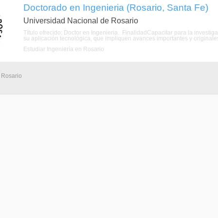
Doctorado en Ingenieria (Rosario, Santa Fe)
Universidad Nacional de Rosario
Título ofrecido: Doctor en Ingenieria. FinalidadCapacitar para la investig
su aplicación tecnológica, que impliquen avances importantes y originales
Estudiar Ingeniería en Rosario
- Rosario