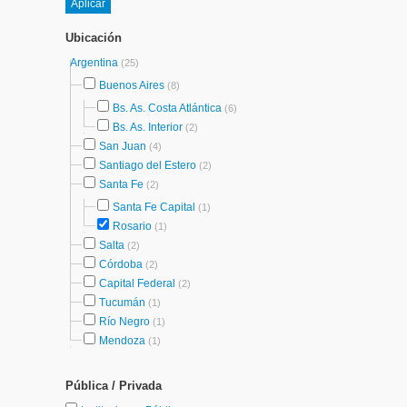
Ubicación
Argentina
(25)
Buenos Aires
(8)
Bs. As. Costa Atlántica
(6)
Bs. As. Interior
(2)
San Juan
(4)
Santiago del Estero
(2)
Santa Fe
(2)
Santa Fe Capital
(1)
Rosario
(1)
Salta
(2)
Córdoba
(2)
Capital Federal
(2)
Tucumán
(1)
Río Negro
(1)
Mendoza
(1)
Pública / Privada