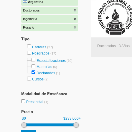
Argentina
Doctorados
Ingeniería
Rosario
Tipo
Doctorados - 3 Años 
Carreras
(27)
Posgrados
(17)
Especializaciones
(10)
Maestrías
(6)
Doctorados
(1)
Cursos
(2)
Modalidad de Enseñanza
Presencial
(1)
Precio
$0
$233.000+