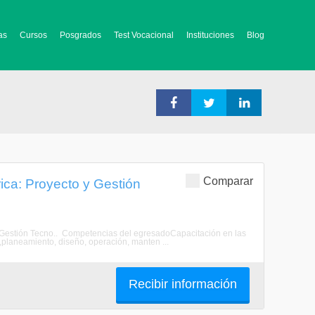
as
Cursos
Posgrados
Test Vocacional
Instituciones
Blog
Comparar
ica: Proyecto y Gestión
 y Gestión Tecno.. Competencias del egresadoCapacitación en las
planeamiento, diseño, operación, manten ...
Recibir información