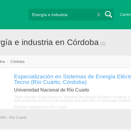
X
Carrer
gía e industria en Córdoba
(1)
tria
/
Córdoba
Especialización en Sistemas de Energía Eléctr
Tecno (Río Cuarto, Córdoba)
Universidad Nacional de Río Cuarto
Título ofrecido: Especialista en Sistemas de Energía Eléctrica: Proyecto
más modernas técnicas y tecnologías que permitan un adecuado análisis,
Estudiar Ingeniería en Río Cuarto
 Año - Río Cuarto