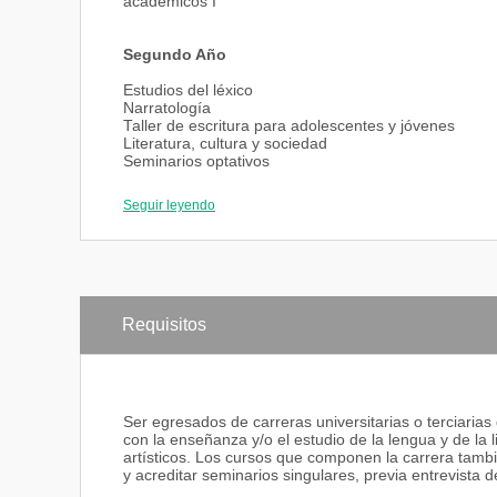
académicos I
Segundo Año
Estudios del léxico
Narratología
Taller de escritura para adolescentes y jóvenes
Literatura, cultura y sociedad
Seminarios optativos
a)Teorías de la lengua y sus aplicaciones en los p
b)Discurso de divulgación científica y lenguajes de e
Seguir leyendo
c)Literatura, política y ciencia
Taller de redacción de textos didácticos y
académicos II
Requisitos
Ser egresados de carreras universitarias o terciaria
con la enseñanza y/o el estudio de la lengua y de la l
artísticos. Los cursos que componen la carrera tamb
y acreditar seminarios singulares, previa entrevista 