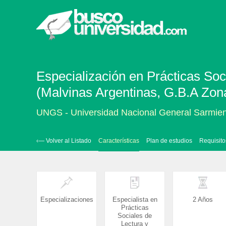
Especialización en Prácticas Soc
(Malvinas Argentinas, G.B.A Zon
UNGS - Universidad Nacional General Sarmie
‹— Volver al Listado
Características
Plan de estudios
Requisito
Especializaciones
Especialista en
2 Años
Prácticas
Sociales de
Lectura y