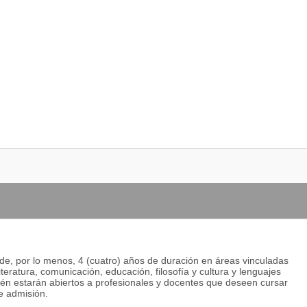
rocesos de comprensión y producción en enseñanza de lenguas
specialidad
s de, por lo menos, 4 (cuatro) años de duración en áreas vinculadas
iteratura, comunicación, educación, filosofía y cultura y lenguajes
ién estarán abiertos a profesionales y docentes que deseen cursar
de admisión.