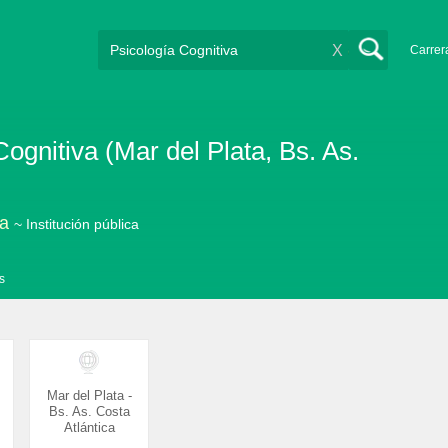
X
Carrer
ognitiva (Mar del Plata, Bs. As.
ta
~ Institución pública
s
Mar del Plata -
Bs. As. Costa
Atlántica