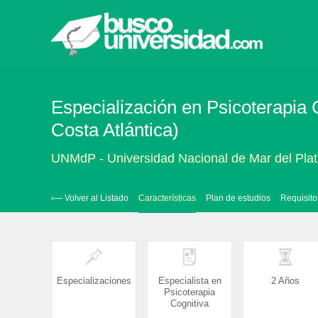
Especialización en Psicoterapia C
Costa Atlántica)
UNMdP - Universidad Nacional de Mar del Pla
‹— Volver al Listado
Características
Plan de estudios
Requisito
Especializaciones
Especialista en
2 Años
Psicoterapia
Cognitiva