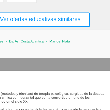
Ver ofertas educativas similares
res
-
Bs. As. Costa Atlántica
-
Mar del Plata
(métodos y técnicas) de terapia psicológica, surgidos de la década
 clínica con fuerza tal que se ha convertido en uno de los
do en el siglo XXI
ral la formación en habilidades terapéuticas desde la persipectiva